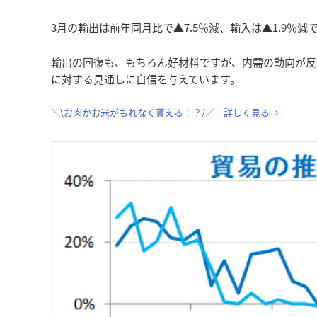
3月の輸出は前年同月比で▲7.5％減、輸入は▲1.9％減
輸出の回復も、もちろん好材料ですが、内需の動向が反
に対する見通しに自信を与えています。
＼\お肉かお米がもれなく貰える！？/／ 詳しく見る→