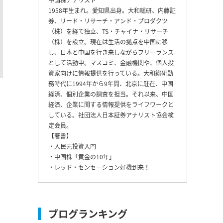
1958年生まれ。愛知県出身。大和総研、内藤証
券、リード・リサーチ・アンド・プロダクツ
（株）を経て独立、TS・チャイナ・リサーチ
（株）を設立。現在は生活の拠点を中国に移
し、日本と中国を行き来しながらフリーランス
として活動中。マスコミ、金融機関や、個人投
資家向けに情報提供を行っている。大和総研勤
務時代に1994年から9年間、北京に駐在、中国
経済、個別企業の調査を担当。それ以来、中国
経済、企業に関する情報提供をライフワークと
している。社団法人日本証券アナリスト協会検
定会員。
【著書】
・人民元投資入門
・中国株「黄金の10年」
・レッド・センセーション好機到来！
ブログランキング