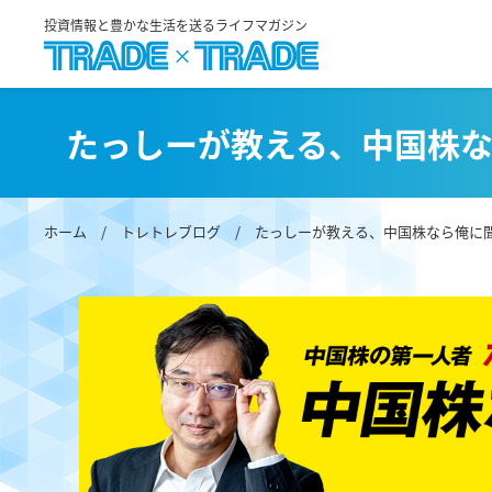
投資情報と豊かな生活を送るライフマガジン
たっしーが教える、中国株
ホーム
/
トレトレブログ
/
たっしーが教える、中国株なら俺に