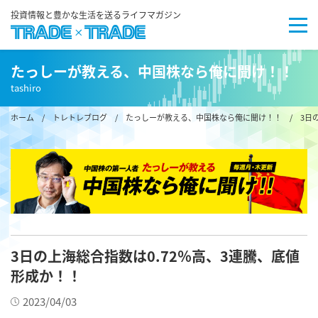
投資情報と豊かな生活を送るライフマガジン
たっしーが教える、中国株なら俺に聞け！！
tashiro
ホーム
/
トレトレブログ
/
たっしーが教える、中国株なら俺に聞け！！
/ 3日の
3日の上海総合指数は0.72％高、3連騰、底値
形成か！！
2023/04/03