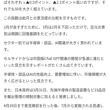
ばそれぞれっ▲0.5ポイント、▲2.1ポイント低いのですが、そ
れでも50を大きく超えています。
この指数は前月との景況感の比較を示すものです。
2月が良すぎたために、3月は2月を下回っただけで、足元の景
気は順調に回復基調をたどっています。
セクター別では半導体・部品、AI関連が大きく買われていま
す。
セルサイドからは中国版Chat GPT関連の開発が急速に進むと
いった見方を示すレポートがたくさん出てきています。
半導体・部品はAIの性能向上、需要増加に伴い、市場規模が大
きく広がるといった見方です。
また、日本政府は3月31日、先端半導体の製造装置など23品目
を輸出管理の規制対象に加えると発表しました。
4月29日まで意見徴収を行った後、7月から実施される見通し