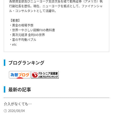
為替資金部及びニューヨーク支店次長を経て勧角証券（アメリカ）執
行副社長を歴任。現在、ニューヨークを拠点として、ファイナンシャ
ル・コンサルタントとして活躍中。
【著書】
・黄金の相場予想
・世界一やさしい図解FXの教科書
・異次元経済 金利0の世界
・富の不均衡バブル
・etc
ブログランキング
最新の記事
介入がなくても…
2026/08/04