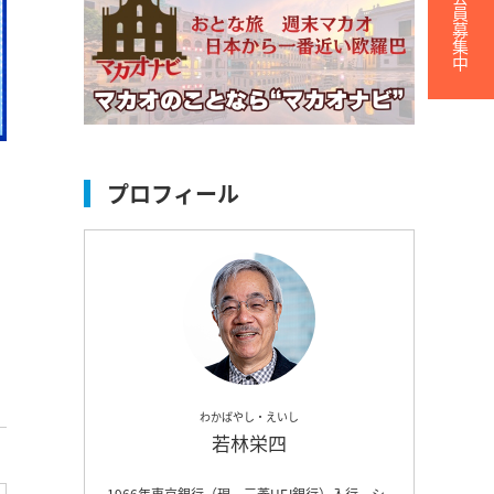
無料会員募集中
プロフィール
わかばやし・えいし
若林栄四
1966年東京銀行（現、三菱UFJ銀行）入行。シ