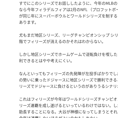
すでにこのシリーズでお話ししたように、今年のMLB
なら今年フィラデルフィアは2月のNFL （プロフット
が同じ年にスーパーボウルとワールドシリーズを制する
あります。
尤もまだ地区シリーズ、リーグチャンピオンシップ シ
階でフィリーズが消えるのかそれはわからない。
しかし地区シリーズでホームゲームで逆転負けを喫した
利できるとはやや考えにくい。
なんといってもフィリーズの先発陣が左投手ばかりでし
の勢いに乗ったドジャースに地区シリーズで勝利できる
リーズでドジャースに負けるというのがありうるシナリ
これはフィリーズが今年はワールドシリーズチャンピオ
リーズ連覇を成し遂げるといっているわけではない。し
助長することになる。大谷が神様になってしまうとそれ
今年は連覇しないほうがよいのかもしれない。