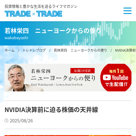
投資情報と豊かな生活を送るライフマガジン
若林栄四 ニューヨークからの便り
wakabayashi
ホーム
/
トレトレブログ
/
若林栄四 ニューヨークからの便り
/ NVIDIA決
NVIDIA決算前に迫る株価の天井線
2025/08/26