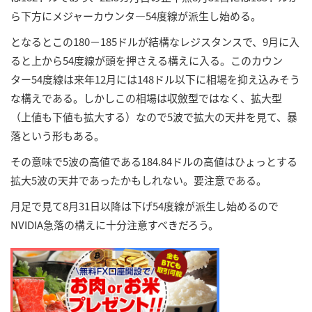
ら下方にメジャーカウンタ―54度線が派生し始める。
となるとこの180－185ドルが結構なレジスタンスで、9月に入
ると上から54度線が頭を押さえる構えに入る。このカウン
ター54度線は来年12月には148ドル以下に相場を抑え込みそう
な構えである。しかしこの相場は収斂型ではなく、拡大型
（上値も下値も拡大する）なので5波で拡大の天井を見て、暴
落という形もある。
その意味で5波の高値である184.84ドルの高値はひょっとする
拡大5波の天井であったかもしれない。要注意である。
月足で見て8月31日以降は下げ54度線が派生し始めるので
NVIDIA急落の構えに十分注意すべきだろう。