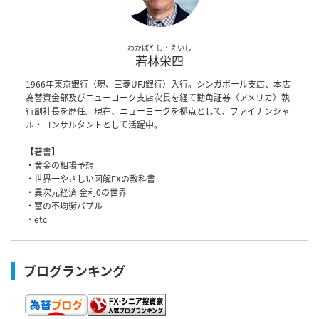
わかばやし・えいし
若林栄四
1966年東京銀行（現、三菱UFJ銀行）入行。シンガポール支店、本店
為替資金部及びニューヨーク支店次長を経て勧角証券（アメリカ）執
行副社長を歴任。現在、ニューヨークを拠点として、ファイナンシャ
ル・コンサルタントとして活躍中。
【著書】
・黄金の相場予想
・世界一やさしい図解FXの教科書
・異次元経済 金利0の世界
・富の不均衡バブル
・etc
ブログランキング