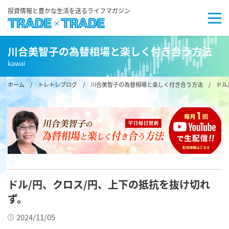
投資情報と豊かな生活を送るライフマガジン
川合美智子の為替相場と楽しく付き合う方法
kawai
ホーム
/
トレトレブログ
/
川合美智子の為替相場と楽しく付き合う方法
/ ドル
ドル/円、クロス/円、上下の抵抗を抜け切れ
ず。
2024/11/05