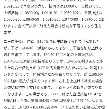
1.0910₋20で再度戻り売り。損切りは1.0960で一旦撤退です。
上値抵抗は1.0890-00，1.0910-20，1.0950-60に、下値抵抗は
1.0860-70，1.0840-50，1.0810-20，1.0770-80，1.0740-50にあ
ります。全て下抜けて終えた場合は新たな下落リスクが生じ
ます。
ユーロ/円は、陰線引けとなり続伸に繋げられませんでした
が、下げエネルギーの強いものではなく、下値を切り上げる
流れを維持しています。164.60-70に日足の下値抵抗が、
164.40-50に週足の抵抗がありますが、164.50を割り込んで終
えた場合や値動きの中で164円を割り込んだ場合は、短期トレ
ンドが変化して下値余地が拡がり易くなります。逆に166.50-
60に強い抵抗が出来ていますが、これを上抜けて終えた場合
は強い抵抗を上抜けた反動で、上値トライの動きが強まり易
くなります。この場合でも、7/11に付けた直近高値175.42と
8/5に付けた直近安値154.43との61.8％戻しが167.40近辺とな
ること、167.80～168.00に週足ベースで見た強い上値抵抗が控