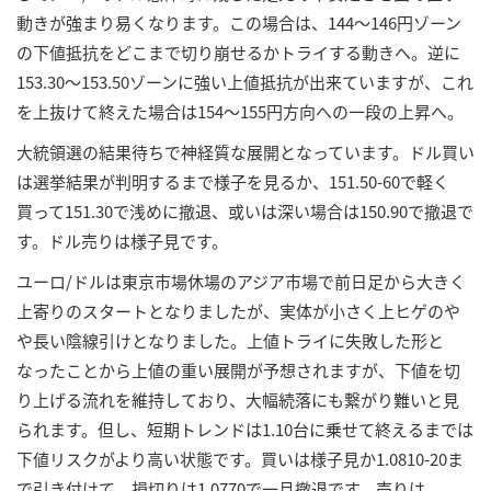
動きが強まり易くなります。この場合は、144～146円ゾーン
の下値抵抗をどこまで切り崩せるかトライする動きへ。逆に
153.30～153.50ゾーンに強い上値抵抗が出来ていますが、これ
を上抜けて終えた場合は154～155円方向への一段の上昇へ。
大統領選の結果待ちで神経質な展開となっています。ドル買い
は選挙結果が判明するまで様子を見るか、151.50-60で軽く
買って151.30で浅めに撤退、或いは深い場合は150.90で撤退で
す。ドル売りは様子見です。
ユーロ/ドルは東京市場休場のアジア市場で前日足から大きく
上寄りのスタートとなりましたが、実体が小さく上ヒゲのや
や長い陰線引けとなりました。上値トライに失敗した形と
なったことから上値の重い展開が予想されますが、下値を切
り上げる流れを維持しており、大幅続落にも繋がり難いと見
られます。但し、短期トレンドは1.10台に乗せて終えるまでは
下値リスクがより高い状態です。買いは様子見か1.0810-20ま
で引き付けて。損切りは1.0770で一旦撤退です。売りは