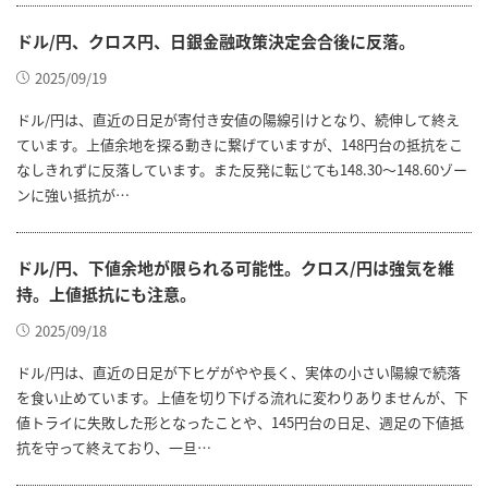
ドル/円、クロス円、日銀金融政策決定会合後に反落。
2025/09/19
ドル/円は、直近の日足が寄付き安値の陽線引けとなり、続伸して終え
ています。上値余地を探る動きに繋げていますが、148円台の抵抗をこ
なしきれずに反落しています。また反発に転じても148.30～148.60ゾー
ンに強い抵抗が…
ドル/円、下値余地が限られる可能性。クロス/円は強気を維
持。上値抵抗にも注意。
2025/09/18
ドル/円は、直近の日足が下ヒゲがやや長く、実体の小さい陽線で続落
を食い止めています。上値を切り下げる流れに変わりありませんが、下
値トライに失敗した形となったことや、145円台の日足、週足の下値抵
抗を守って終えており、一旦…