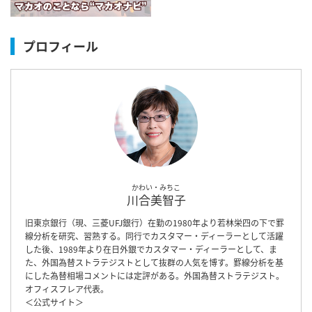
プロフィール
かわい・みちこ
川合美智子
旧東京銀行（現、三菱UFJ銀行）在勤の1980年より若林栄四の下で罫
線分析を研究、習熟する。同行でカスタマー・ディーラーとして活躍
した後、1989年より在日外銀でカスタマー・ディーラーとして、ま
た、外国為替ストラテジストとして抜群の人気を博す。罫線分析を基
にした為替相場コメントには定評がある。外国為替ストラテジスト。
オフィスフレア代表。
＜
公式サイト
＞