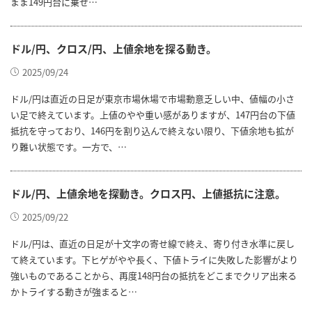
まま149円台に乗せ…
ドル/円、クロス/円、上値余地を探る動き。
2025/09/24
ドル/円は直近の日足が東京市場休場で市場動意乏しい中、値幅の小さ
い足で終えています。上値のやや重い感がありますが、147円台の下値
抵抗を守っており、146円を割り込んで終えない限り、下値余地も拡が
り難い状態です。一方で、…
ドル/円、上値余地を探動き。クロス円、上値抵抗に注意。
2025/09/22
ドル/円は、直近の日足が十文字の寄せ線で終え、寄り付き水準に戻し
て終えています。下ヒゲがやや長く、下値トライに失敗した影響がより
強いものであることから、再度148円台の抵抗をどこまでクリア出来る
かトライする動きが強まると…