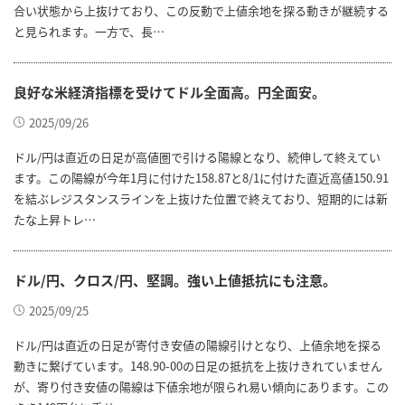
合い状態から上抜けており、この反動で上値余地を探る動きが継続する
と見られます。一方で、長…
良好な米経済指標を受けてドル全面高。円全面安。
2025/09/26
ドル/円は直近の日足が高値圏で引ける陽線となり、続伸して終えてい
ます。この陽線が今年1月に付けた158.87と8/1に付けた直近高値150.91
を結ぶレジスタンスラインを上抜けた位置で終えており、短期的には新
たな上昇トレ…
ドル/円、クロス/円、堅調。強い上値抵抗にも注意。
2025/09/25
ドル/円は直近の日足が寄付き安値の陽線引けとなり、上値余地を探る
動きに繋げています。148.90-00の日足の抵抗を上抜けきれていません
が、寄り付き安値の陽線は下値余地が限られ易い傾向にあります。この