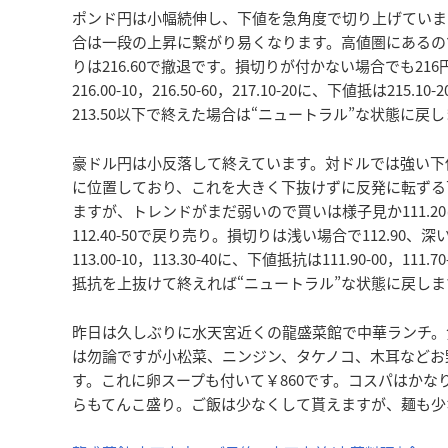
ポンド円は小幅続伸し、下値を急角度で切り上げています。
合は一段の上昇に繋がり易くなります。高値圏にあるので買
りは216.60で撤退です。損切りが付かない場合でも2
216.00-10，216.50-60，217.10-20に、下値抵は215.10-
213.50以下で終えた場合は“ニュートラル”な状態に戻
豪ドル円は小反落して終えています。対ドルでは強い下値抵
に位置しており、これを大きく下抜けずに反発に転ずる
ますが、トレンドがまだ弱いので買いは様子見か111.2
112.40-50で戻り売り。損切りは浅い場合で112.90、深い場
113.00-10，113.30-40に、下値抵抗は111.90-00，111
抵抗を上抜けて終えれば“ニュートラル”な状態に戻しま
昨日は久しぶりに水天宮近くの龍盛菜館で中華ランチ。
は勿論ですが小松菜、ニンジン、タケノコ、木耳などお
す。これに卵スープも付いて￥860です。コスパはか
らもてんこ盛り。ご飯は少なくして貰えますが、麺も少