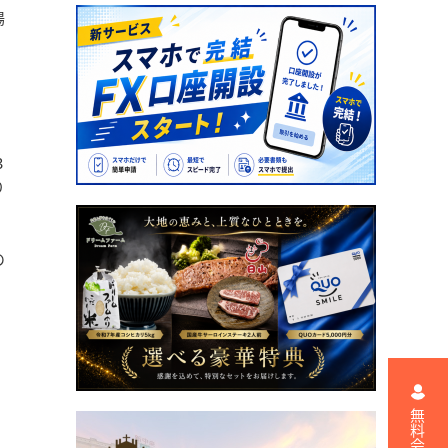
場
3
り
の
ち