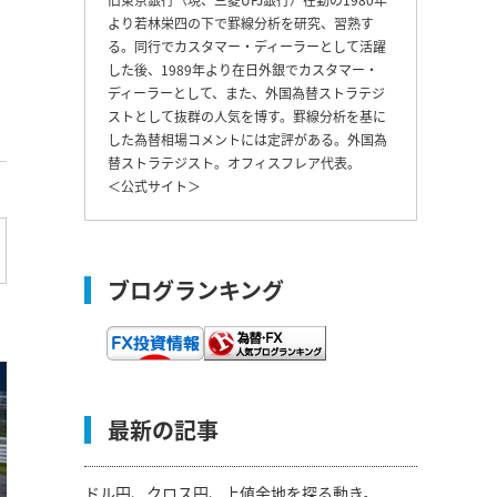
より若林栄四の下で罫線分析を研究、習熟す
る。同行でカスタマー・ディーラーとして活躍
した後、1989年より在日外銀でカスタマー・
ディーラーとして、また、外国為替ストラテジ
ストとして抜群の人気を博す。罫線分析を基に
した為替相場コメントには定評がある。外国為
替ストラテジスト。オフィスフレア代表。
＜
公式サイト
＞
ブログランキング
最新の記事
ドル円、クロス円、上値余地を探る動き。