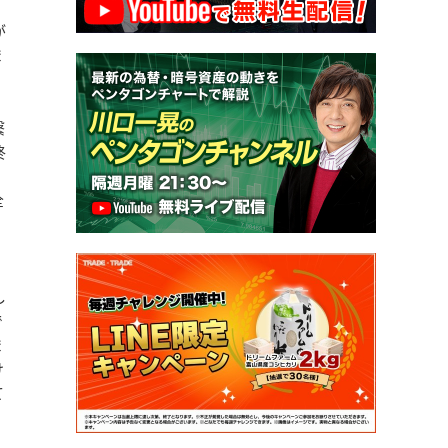
が
ま
繋
終
全
し
で
ま
け
て