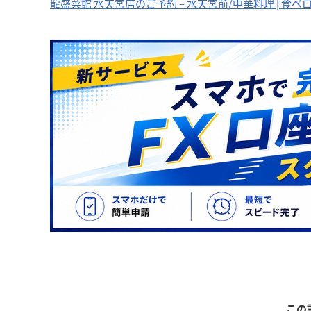
龍盛菜館 水天宮店のご予約 – 水天宮前/中華料理 | 食べ
この