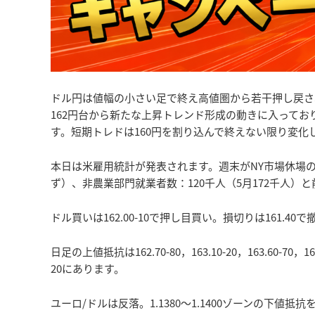
ドル円は値幅の小さい足で終え高値圏から若干押し戻さ
162円台から新たな上昇トレンド形成の動きに入って
す。短期トレドは160円を割り込んで終えない限り変化
本日は米雇用統計が発表されます。週末がNY市場休場の
ず）、非農業部門就業者数：120千人（5月172千人）
ドル買いは162.00-10で押し目買い。損切りは161.4
日足の上値抵抗は162.70-80，163.10-20，163.60-70，164
20にあります。
ユーロ/ドルは反落。1.1380～1.1400ゾーンの下