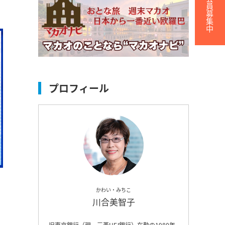
無料会員募集中
プロフィール
かわい・みちこ
川合美智子
旧東京銀行（現、三菱UFJ銀行）在勤の1980年