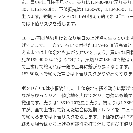
ん。買いは1日様子見です。売りは1.1430-40で戻り売り。損
80，1.1510-20に、下値抵抗は1.1360-70，1.13
生じます。短期トレンドは1.1550超えで終えれば“ニュー
では下値リスクを残します。
ユーロ/円は陰線引けとなり前日の上げ幅を失っていま
げています。一方で、4/17に付けた187.94を直近高
えるまでは上値余地も拡がり難いでしょう。買いは1日様子見
見か185.90-00まで引きつけて。損切りは186.50で撤退です
て上抜けて終えれば一段の上昇に繋がり易くなります。下値抵抗は1
183.50以下で終えた場合は下値リスクがやや高くなり
ポンド/ドルは小幅続伸し、上値余地を探る動きに繋げ
ながらゆっくりと上値余地を広げており、急落にも繋がり難い
撤退です。売りは1.3310-20で戻り売り。損切りは1.3360で撤
すが、全て上抜けて終えた場合は短期トレンドを“ニュート
て終えるまでは下値リスクを残します。下値抵抗は1.3230-40，
終えた場合は立ち上げの可能性を打ち消して再び下値リ