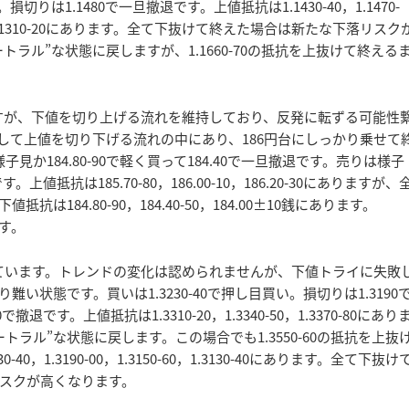
切りは1.1480で一旦撤退です。上値抵抗は1.1430-40，1.1470-
40-50，1.1310-20にあります。全て下抜けて終えた場合は新たな下落リスク
トラル”な状態に戻しますが、1.1660-70の抵抗を上抜けて終える
すが、下値を切り上げる流れを維持しており、反発に転ずる可能性
値として上値を切り下げる流れの中にあり、186円台にしっかり乗せて
か184.80-90で軽く買って184.40で一旦撤退です。売りは様子
。上値抵抗は185.70-80，186.00-10，186.20-30にありますが、
84.80-90，184.40-50，184.00±10銭にあります。
ます。
ています。トレンドの変化は認められませんが、下値トライに失敗
状態です。買いは1.3230-40で押し目買い。損切りは1.3190
退です。上値抵抗は1.3310-20，1.3340-50，1.3370-80にあり
ラル”な状態に戻します。この場合でも1.3550-60の抵抗を上抜
1.3190-00，1.3150-60，1.3130-40にあります。全て下抜け
スクが高くなります。