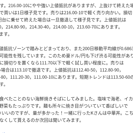
216.00-10にやや強い上値抵抗がありますが、上抜けて終えた
いは1日様子見です。売りは216.00-10で軽く売り向かい。損切
16円台に乗せて終えた場合は一旦撤退して様子見です。上値抵抗は
20，214.80-90，214.30-40，214.00-10，213.60-70にあります。
します。
抗ゾーンで踏みとどまっており、また200日移動平均線が0.686
可能性を残しています。このため豪ドル/円も下げ渋る可能性があ
0に損切りを置くなら111.70以下で軽く試し買い程度に。売りは
合は113.10で撤退です。上値抵抗は112.40-50，112.80-90，
.70-80，111.20-30，111.00-10にあります。短期トレンドは113.50-60
す。
食べたことのない海鮮焼きそばにしてみました。塩味で海老、イカ
野菜もたっぷりです。麺も所々に焼き目がついていて香ばしいで
なりいいのですが、量が多かった！一緒に行ったKさんは中華丼。こ
なくして貰えるのか次回は聞いてみます。