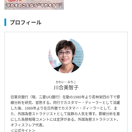
プロフィール
かわい・みちこ
川合美智子
旧東京銀行（現、三菱UFJ銀行）在勤の1980年より若林栄四の下で罫
線分析を研究、習熟する。同行でカスタマー・ディーラーとして活躍
した後、1989年より在日外銀でカスタマー・ディーラーとして、ま
た、外国為替ストラテジストとして抜群の人気を博す。罫線分析を基
にした為替相場コメントには定評がある。外国為替ストラテジスト。
オフィスフレア代表。
＜
公式サイト
＞