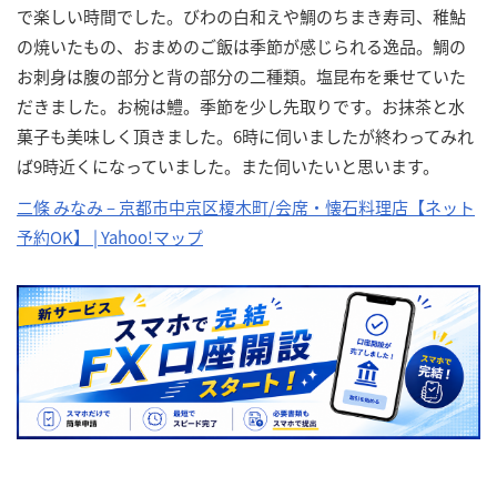
で楽しい時間でした。びわの白和えや鯛のちまき寿司、稚鮎
の焼いたもの、おまめのご飯は季節が感じられる逸品。鯛の
お刺身は腹の部分と背の部分の二種類。塩昆布を乗せていた
だきました。お椀は鱧。季節を少し先取りです。お抹茶と水
菓子も美味しく頂きました。6時に伺いましたが終わってみれ
ば9時近くになっていました。また伺いたいと思います。
二條 みなみ – 京都市中京区榎木町/会席・懐石料理店【ネット
予約OK】 | Yahoo!マップ