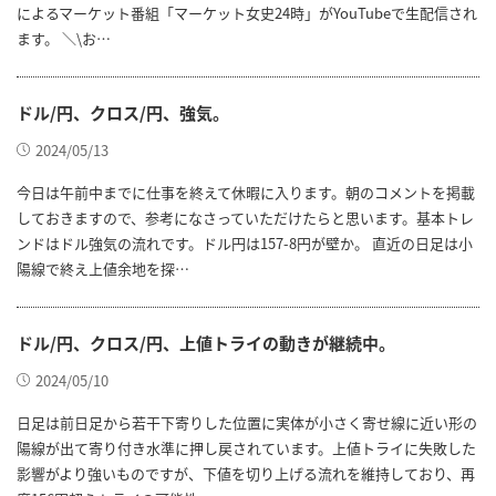
によるマーケット番組「マーケット女史24時」がYouTubeで生配信され
ます。 ＼\お…
ドル/円、クロス/円、強気。
2024/05/13
今日は午前中までに仕事を終えて休暇に入ります。朝のコメントを掲載
しておきますので、参考になさっていただけたらと思います。基本トレ
ンドはドル強気の流れです。ドル円は157-8円が壁か。 直近の日足は小
陽線で終え上値余地を探…
ドル/円、クロス/円、上値トライの動きが継続中。
2024/05/10
日足は前日足から若干下寄りした位置に実体が小さく寄せ線に近い形の
陽線が出て寄り付き水準に押し戻されています。上値トライに失敗した
影響がより強いものですが、下値を切り上げる流れを維持しており、再