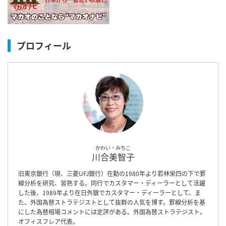
プロフィール
かわい・みちこ
川合美智子
旧東京銀行（現、三菱UFJ銀行）在勤の1980年より若林栄四の下で罫
線分析を研究、習熟する。同行でカスタマー・ディーラーとして活躍
した後、1989年より在日外銀でカスタマー・ディーラーとして、ま
た、外国為替ストラテジストとして抜群の人気を博す。罫線分析を基
にした為替相場コメントには定評がある。外国為替ストラテジスト。
オフィスフレア代表。