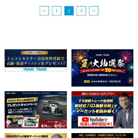
<
1
2
3
>