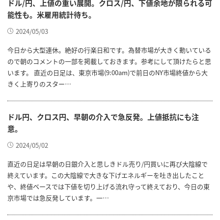
ドル/円、上値の重い展開。クロス/円、下値余地が限られる可
能性も。米雇用統計待ち。
2024/05/03
今日から大型連休。絶好の行楽日和です。為替市場が大きく動いている
ので朝のコメントの一部を掲載しておきます。参考にして頂けたらと思
います。 直近の日足は、東京市場(9:00am)で前日のNY市場終値から大
きく上寄りのスター…
ドル円、クロス円、早朝の介入で急反発。上値抵抗にも注
意。
2024/05/02
直近の日足は早朝の日銀介入と思しきドル売り/円買いに再び大陰線で
終えています。この大陰線で大きな下げエネルギーを吐き出したこと
や、終値ベースでは下値を切り上げる流れ守って終えており、今日の東
京市場では急反発しています。一…