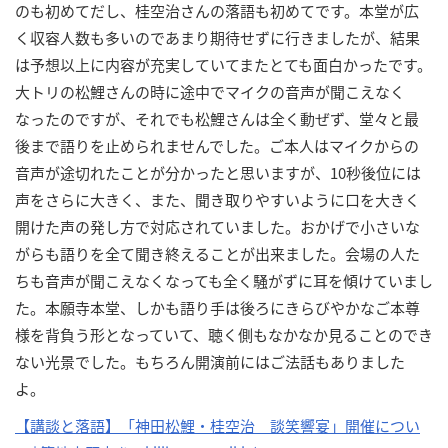
のも初めてだし、桂空治さんの落語も初めてです。本堂が広
く収容人数も多いのであまり期待せずに行きましたが、結果
は予想以上に内容が充実していてまたとても面白かったです。
大トリの松鯉さんの時に途中でマイクの音声が聞こえなく
なったのですが、それでも松鯉さんは全く動ぜず、堂々と最
後まで語りを止められませんでした。ご本人はマイクからの
音声が途切れたことが分かったと思いますが、10秒後位には
声をさらに大きく、また、聞き取りやすいように口を大きく
開けた声の発し方で対応されていました。おかげで小さいな
がらも語りを全て聞き終えることが出来ました。会場の人た
ちも音声が聞こえなくなっても全く騒がずに耳を傾けていまし
た。本願寺本堂、しかも語り手は後ろにきらびやかなご本尊
様を背負う形となっていて、聴く側もなかなか見ることのでき
ない光景でした。もちろん開演前にはご法話もありました
よ。
【講談と落語】「神田松鯉・桂空治 談笑響宴」開催につい