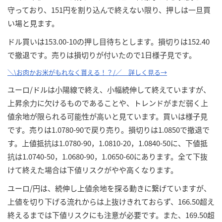
守っており、151円を割り込んで終えない限り、押しは一旦買
い場と見ます。
ドル買いは153.00-10の押し目待ちとします。損切りは152.40
で撤退です。売りは損切りが付いたので1日様子見です。
＼\お肉かお米がもれなく貰える！？/／ 詳しく見る→
ユーロ/ドルは小陽線で終え、小幅続伸して終えていますが、
上昇余力に欠けるものであることや、トレンドがまだ弱く上
値余地が限られる可能性が高いと見ています。買いは様子見
です。売りは1.0780-90で戻り売り。損切りは1.0850で撤退で
す。上値抵抗は1.0780-90，1.0810-20，1.0840-50に、下値抵
抗は1.0740-50，1.0680-90，1.0650-60にあります。全て下抜
けて終えた場合は下値リスクがやや高くなります。
ユーロ/円は、続伸し上値余地を探る動きに繋げていますが、
上値を切り下げる流れからは上抜けきれておらず、166.50超え
終えるまでは下値リスクにも注意が必要です。また、169.50超