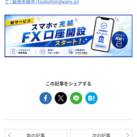
て | 築地本願寺 (tsukijihongwanji.jp)
この記事をシェアする
前の記事
次の記事