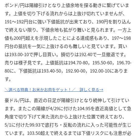
ポンド/円は陽線引けとなり上値余地を探る動きに繋げていま
す。上値を切り下げる流れからは上抜け切れていませんが、
191～192円台に強い下値抵抗が出来ており、190円を割り込ん
で終えない限り、下値余地も拡がり難いと見られます。一方上
値も200円超えを示現したことによる達成感もあり、197～198
円台の抵抗を一気に上抜けるのも難しいと見ています。買い
は193.00-10で押し目買い。損切りは192.40で一旦撤退です。
売りは様子見です。上値抵抗は194.70-80，195.50-60，196.70-
80に、下値抵抗は193.40-50，192.90-00，192.00-10にありま
す。
＼選べる特典！お米かお肉をゲット！／ 詳しく見る→
豪ドル/円は、直近の日足が陽線引けとなり続伸して引けてい
ます。またこの陽線が4/29に付けた104.95を直近高値として急
角度で切り下げて来た流れから上抜けた位置で終えており、
5/1に付けた99.93で底打ち・反転の流れに入った可能性が生じ
ています。103.50超えで終えるまでは下値リスクにも注意が必