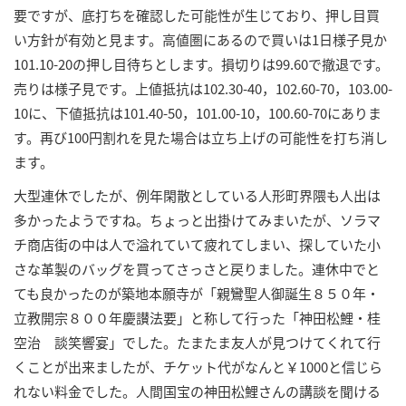
要ですが、底打ちを確認した可能性が生じており、押し目買
い方針が有効と見ます。高値圏にあるので買いは1日様子見か
101.10-20の押し目待ちとします。損切りは99.60で撤退です。
売りは様子見です。上値抵抗は102.30-40，102.60-70，103.00-
10に、下値抵抗は101.40-50，101.00-10，100.60-70にありま
す。再び100円割れを見た場合は立ち上げの可能性を打ち消し
ます。
大型連休でしたが、例年閑散としている人形町界隈も人出は
多かったようですね。ちょっと出掛けてみまいたが、ソラマ
チ商店街の中は人で溢れていて疲れてしまい、探していた小
さな革製のバッグを買ってさっさと戻りました。連休中でと
ても良かったのが築地本願寺が「親鸞聖人御誕生８５０年・
立教開宗８００年慶讃法要」と称して行った「神田松鯉・桂
空治 談笑響宴」でした。たまたま友人が見つけてくれて行
くことが出来ましたが、チケット代がなんと￥1000と信じら
れない料金でした。人間国宝の神田松鯉さんの講談を聞ける