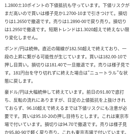
1.2800±10ポイントの下値抵抗も守っています。下値リスクが
まだ高いので買いは様子見か1.2700-10まで引きつけて。損切
りは1.2650で撤退です。売りは1.2890-00で戻り売り。損切り
は1.2950で撤退です。短期トレンドは1.3020超えで終えない限
り変化しません。
ポンド/円は続伸。直近の陽線が182.50超えで終えており、一
段の上昇に繋がる可能性が生じています。買いは182.00-10で
押し目買い。損切りは181.40で一旦撤退です。売りは様子見で
す。181円台を守り切れずに終えた場合は“ニュートラル”な状
態に戻します。
豪ドル/円は大幅続伸して終えています。前日の91.80で底打
ち、反転の流れにありますが、日足の上値抵抗を上抜けきれ
ておらず、96.10超えで終えるまでは下値リスクにも注意が必
要です。買いは95.10-20の押し目待ちとします。これは東京市
場で付いています。損切りは94.70で撤退です。売りは様子見
か95.80-90で軽く戻り売り。これも東京市場で付いています。