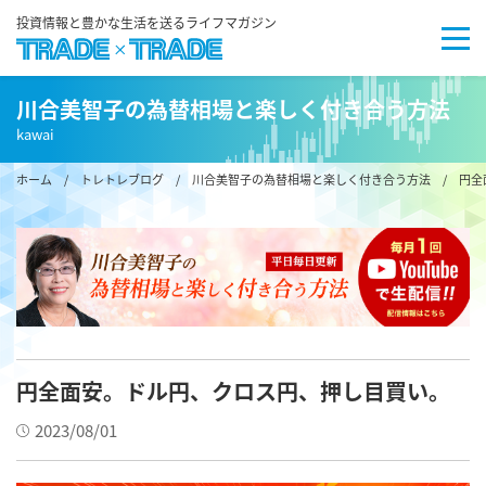
投資情報と豊かな生活を送るライフマガジン
川合美智子の為替相場と楽しく付き合う方法
kawai
ホーム
/
トレトレブログ
/
川合美智子の為替相場と楽しく付き合う方法
/ 円全
円全面安。ドル円、クロス円、押し目買い。
2023/08/01