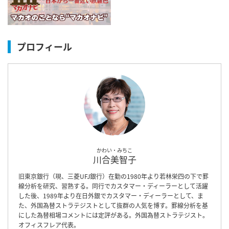
プロフィール
かわい・みちこ
川合美智子
旧東京銀行（現、三菱UFJ銀行）在勤の1980年より若林栄四の下で罫
線分析を研究、習熟する。同行でカスタマー・ディーラーとして活躍
した後、1989年より在日外銀でカスタマー・ディーラーとして、ま
た、外国為替ストラテジストとして抜群の人気を博す。罫線分析を基
にした為替相場コメントには定評がある。外国為替ストラテジスト。
オフィスフレア代表。