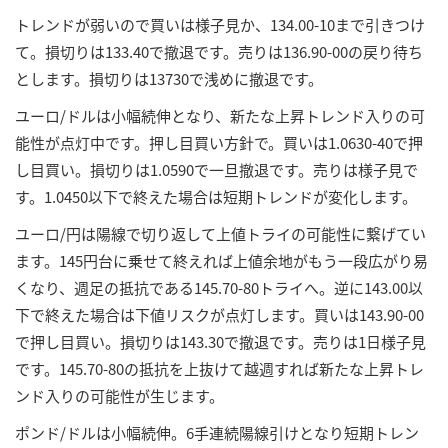
トレンドが弱いので買いは様子見か、134.00-10まで引きつけ
て。損切りは133.40で撤退です。売りは136.90-00の戻り待ち
とします。損切りは13730で浅めに撤退です。
ユーロ/ドルは小幅続伸となり、新たな上昇トレンド入りの可
能性が点灯中です。押し目買い方針で。買いは1.0630-40で押
し目買い。損切りは1.0590で一旦撤退です。売りは様子見で
す。1.0450以下で終えた場合は短期トレンドが変化します。
ユーロ/円は陽線で切り返して上値トライの可能性に繋げてい
ます。145円台に乗せて終えれば上値余地がもう一段広がり易
くなり、週足の抵抗である145.70-80トライへ。逆に143.00以
下で終えた場合は下値リスクが点灯します。買いは143.90-00
で押し目買い。損切りは143.30で撤退です。売りは1日様子見
です。145.70-80の抵抗を上抜けて越週すれば新たな上昇トレ
ンド入りの可能性が生じます。
ポンド/ドルは小幅続伸。6手連続陽線引けとなり短期トレン