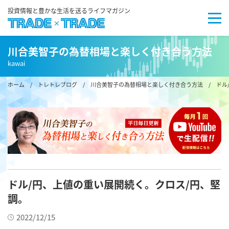
投資情報と豊かな生活を送るライフマガジン
川合美智子の為替相場と楽しく付き合う方法
kawai
ホーム
/
トレトレブログ
/
川合美智子の為替相場と楽しく付き合う方法
/ ドル
ドル/円、上値の重い展開続く。クロス/円、堅
調。
2022/12/15