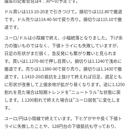
議長の記者会見は4：30～の予定です。
ドル買いは113.10-20まで引きつけて。損切りは112.80で撤退
です。ドル売りは114.40-50で戻り売り。損切りは115.10で撤
退です。
ユーロ/ドルは小陰線で終え、小幅続落となりました。下げ余
力の強いものではなく、下値トライにも失敗していますが、
日足の形状がまだ弱く、急反発にも繋がり難いと見られま
す。買いは1.1270-80で押し目買い。損切りは1.1240で浅めに
撤退です。売りは1.1380-90で戻り売り。損切りは1.1430で撤
退です。1.1410-20の抵抗を上抜けて終えれば日足、週足とも
に形状が改善して上値余地が拡がり易くなります。逆に1.1250
割れを見た場合は短期トレンドを”ニュートラル”な状態に戻
します。1.1200割れで終えた場合は”ユーロ弱気”に変化しま
す。
ユーロ/円は小陰線で終えています。下ヒゲがやや長く下値ト
ライに失敗したことや、128円台の下値抵抗も守っており、