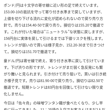
ポンド/円は十文字の寄せ線に近い形の足で終えています。
153.00-10の抵抗を守って寄り付き水準まで戻していますが、
上値を切り下げる流れに変化が認められないので戻り売り方
針で。売りは154.40-50で戻り売り。損切りは155.20で撤退で
す。これが付いた場合は”ニュートラル”な状態に戻しますが、
156円台に実体を戻して引けるまでは下値リスクを残します。
トレンドが弱いので買いは様子見か、152.20-30まで引きつけ
て。損切りは151.70で撤退です。
豪ドル/円は寄せ線で終え、寄り付き水準に戻して引けていま
す。下げ渋りの形ですが、トレンドがまだ弱く急反発にも繋
がり難いと見られます。引き付けて売り狙いで。買いは引き続
き様子見です。売りは81.90-00で戻り売り。損切りは82.50で
撤退です。短期トレンドは83円台を回復して引けない限り変
化しません。
今日は「佐々舟」の味噌ワンタン麺が食べたくなり、少し早
めに行ってきました。11：25頃の入店でお客さんはまだ2人だ