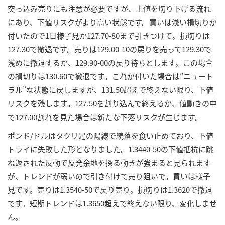
突っ込み売りにも注意が必要ですが、上値を切り下げる流れ
にあり、下値リスクがより高い状態です。買いは浅い損切りが
付いたので1日様子見か127.70-80まで引きつけて。損切りは
127.30で撤退です。売りは129.00-10の戻りを売って129.30で
浅めに撤退するか、129.90-00の戻り待ちとします。この場合
の損切りは130.60で撤退です。これが付いた場合は”ニュート
ラル”な状態に戻しますが、131.50超えで終えない限り、下値
リスクを残します。127.50を割り込んで終えるか、値動きの中
で127.00割れを見た場合は新たな下落リスクが生じます。
ポンド/ドルはタクリ足の陽線で続落を食い止めており、下値
トライに失敗した形となりました。1.3440-50の下値抵抗に跳
ね返された反動で反発余地を探る動きが強まると見られます
が、トレンドが弱いので引き付けて売り狙いで。買いは様子
見です。売りは1.3540-50で戻り売り。損切りは1.3620で撤退
です。短期トレンドは1.3650超えで終えない限り、変化しませ
ん。