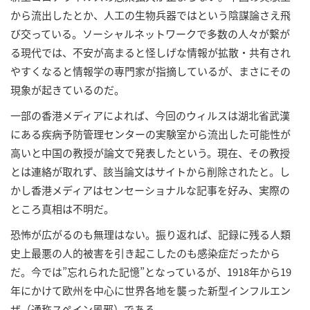
から流出したとか、人工の生物兵器ではという陰謀論さえ飛
び交っている。ソーシャルネットワークで多数の人々が繋が
る現代では、不安が高まると怪しげな情報が拡散・共有され
やすくなると情報学の専門家が指摘しているが、まさにその
現象が起きているのだ。
一部の香港メディアによれば、今回のウィルスは湖北省武漢
にある疾病予防管理センターの実験室から流出した可能性が
高いと中国の教授が論文で発表したという。現在、その教授
とは連絡が取れず、該当論文はサイトから削除されたと。し
かし香港メディアはセンセーショナルな記事を好み、実際の
ところ真相は不明だ。
恐怖が広がるのも無理はない。振り返れば、記録に残る人類
史上最悪の人的被害を引き起こしたのも感染症だったから
だ。今では”忘れられた記憶”となっているが、1918年から19
年にかけて欧州を中心に世界各地を襲った新型インフルエン
ザ（通称スペイン風邪）である。