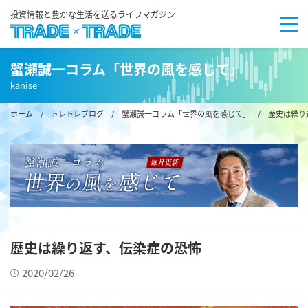
投資情報と豊かな生活を送るライフマガジン
蟹瀬誠一コラム「世界の風を感じて」
kanise
ホーム
/
トレトレブログ
/
蟹瀬誠一コラム「世界の風を感じて」
/ 歴史は繰り
歴史は繰り返す、伝染症の恐怖
2020/02/26