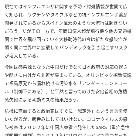
現在ではインフルエンザに関する予防・対処情報が世間で広
く知られ、ワクチンやタミフルなどの抗インフルエンザ薬が
開発されているからスペイン風邪のような大流行は起きない
だろう。だがその一方で、年間13億人超が飛行機や他の交通機
関で世界を飛び回っている大移動時代の今は新たな感染症が
瞬く間に世界中に拡散してパンデミックを引き起こすリスク
が増大している。
今回は感染源となった中国だけでなく日本政府の対応の遅さ
や酷さに内外から非難が集まっている。オリンピック招致演説
で福島原発から漏れ続ける汚染水を「アンダー・コントロー
ル（制御下にある）」と平然と言ってのけた安倍首相の危機
感欠如による初動ミスの結果だろう。
危機に直面すると政治家はすぐに「想定外」という言葉を使
いたがるが、鵜呑みにしてはいけない。コロナウィルスの感
染被害は２００２年に中国広東省で発生したSARS（重症急性
呼吸器症候群）や２０１２年にサウジアラビアで見つかった