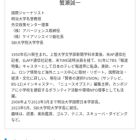
蟹瀬誠一
国際ジャーナリスト
明治大学名誉教授
外交政策センター理事
（株）アバージェンス取締役
（株）ケイアソシエイツ副社長
SBI大学院大学学長
1950年石川県生まれ。上智大学文学部新聞学科卒業後、米AP通信社
記者、仏AFP通信社記者、米TIME誌特派員を経て、91年にTBS『報道
特集』キャスターとして日本のテレビ報道界に転身。東欧、ベトナ
ム、ロシア情勢など海外ニュース中心に取材・リポート。国際政治・
経済・文化に詳しい。 現在は『賢者の選択FUSION』(サンテレビ、
BS-12)メインキャスター、『ニュースオプエド』編集主幹。カンボジ
アに小学校を建設するボランティア活動や環境NPO理事としても活
躍。
2008年より2013年3月まで明治大学国際日本学部長。
2023年5月、SBI大学院大学学長に就任。
趣味は、読書、美術鑑賞、ゴルフ、テニス、スキューバ・ダイビング
など。