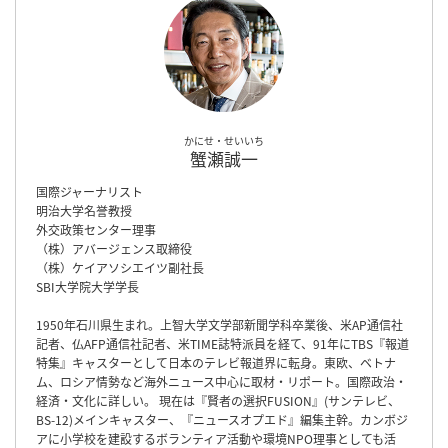
かにせ・せいいち
蟹瀬誠一
国際ジャーナリスト
明治大学名誉教授
外交政策センター理事
（株）アバージェンス取締役
（株）ケイアソシエイツ副社長
SBI大学院大学学長
1950年石川県生まれ。上智大学文学部新聞学科卒業後、米AP通信社
記者、仏AFP通信社記者、米TIME誌特派員を経て、91年にTBS『報道
特集』キャスターとして日本のテレビ報道界に転身。東欧、ベトナ
ム、ロシア情勢など海外ニュース中心に取材・リポート。国際政治・
経済・文化に詳しい。 現在は『賢者の選択FUSION』(サンテレビ、
BS-12)メインキャスター、『ニュースオプエド』編集主幹。カンボジ
アに小学校を建設するボランティア活動や環境NPO理事としても活