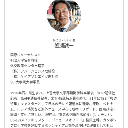
かにせ・せいいち
蟹瀬誠一
国際ジャーナリスト
明治大学名誉教授
外交政策センター理事
（株）アバージェンス取締役
（株）ケイアソシエイツ副社長
SBI大学院大学学長
1950年石川県生まれ。上智大学文学部新聞学科卒業後、米AP通信社
記者、仏AFP通信社記者、米TIME誌特派員を経て、91年にTBS『報道
特集』キャスターとして日本のテレビ報道界に転身。東欧、ベトナ
ム、ロシア情勢など海外ニュース中心に取材・リポート。国際政治・
経済・文化に詳しい。 現在は『賢者の選択FUSION』(サンテレビ、
BS-12)メインキャスター、『ニュースオプエド』編集主幹。カンボジ
アに小学校を建設するボランティア活動や環境NPO理事としても活