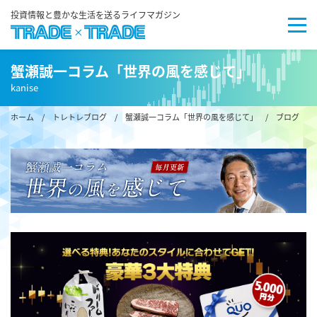
投資情報と豊かな生活を送るライフマガジン
蟹瀬誠一コラム「世界の風を感じて」
kanise
ホーム
/
トレトレブログ
/
蟹瀬誠一コラム「世界の風を感じて」
/ ブログ