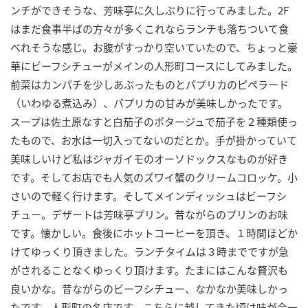
ンチができそうな、芳味亭に久しぶりに行ってみました。2F
はまだ食事半ばの方々が多くこれならランチも落ちついて食
べれそうな感じ。お腹がすっかり空いていたので、ちょっと豪
華にビーフシチューがメインの人形町コースにしてみました。
前菜はカンパチを少しあぶったものとパプリカのピペラード
（いわゆる煮込み）、パプリカの甘みが美味しかったです。
スープは佐土原なすと白茄子のポタージュで茄子を２種類使っ
たもので、お水は一切入ってないのだとか。手が掛かっていて
美味しいけど私はジャガイモのオーソドックスなものが好き
です。そしてお店でも人気のズワイ蟹のクリームコロッケ。小
さいので軽く行けます。そしてメインディッシュはビーフシ
チュー。デザートは芳味亭プリン。昔ながらのプリンのお味
です。懐かしい。食後にホットコーヒーを頂き、１時間ほどか
けてゆっくり頂きました。ランチタイムは３時までですが急
がされることなくゆっくり頂けます。たまにはこんな贅沢も
良いかな。昔ながらのビーフシチュー、なかなか美味しかっ
たです。人形町の名店です。こちらに越してきた頃は味が今一