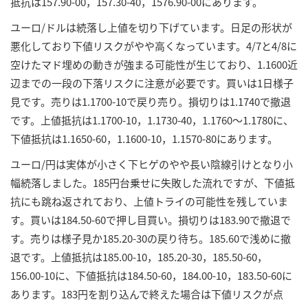
抵抗は157.90-00，157.30-40，1576.90-00にあります。
ユーロ/ドルは続落し上値を切り下げています。日足の形状が
悪化しており下値リスクがやや高くなっています。4/7と4/8に
空けたマド埋めの動きが強まる可能性が生じており、1.1600近
辺までの一段の下落リスクに注意が必要です。買いは1日様子
見です。売りは1.1700-10で戻り売り。損切りは1.1740で撤退
です。上値抵抗は1.1700-10，1.1730-40，1.1760～1.1780に、
下値抵抗は1.1650-60，1.1600-10，1.1570-80にあります。
ユーロ/円は実体が小さく下ヒゲのやや長い陰線引けとなり小
幅続落しました。185円台乗せに失敗した流れですが、下値抵
抗にも跳ね返されており、上値トライの可能性を残していま
す。買いは184.50-60で押し目買い。損切りは183.90で撤退で
す。売りは様子見か185.20-30の戻り待ち。185.60で浅めに撤
退です。上値抵抗は185.00-10，185.20-30，185.50-60，
156.00-10に、下値抵抗は184.50-60，184.00-10，183.50-60に
あります。183円を割り込んで終えた場合は下値リスクが点