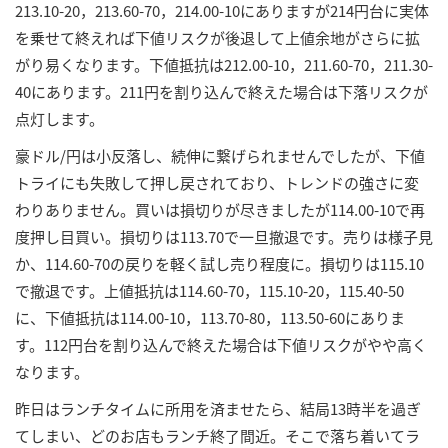
213.10-20，213.60-70，214.00-10にありますが214円台に実体
を乗せて終えれば下値リスクが後退して上値余地がさらに拡
がり易くなります。下値抵抗は212.00-10，211.60-70，211.30-
40にあります。211円を割り込んで終えた場合は下落リスクが
点灯します。
豪ドル/円は小反落し、続伸に繋げられませんでしたが、下値
トライにも失敗して押し戻されており、トレンドの強さに変
わりありません。買いは損切りが尽きましたが114.00-10で再
度押し目買い。損切りは113.70で一旦撤退です。売りは様子見
か、114.60-70の戻りを軽く試し売り程度に。損切りは115.10
で撤退です。上値抵抗は114.60-70，115.10-20，115.40-50
に、下値抵抗は114.00-10，113.70-80，113.50-60にありま
す。112円台を割り込んで終えた場合は下値リスクがやや高く
なります。
昨日はランチタイムに所用を済ませたら、結局13時半を過ぎ
てしまい、どのお店もランチ終了間近。そこで落ち着いてラ