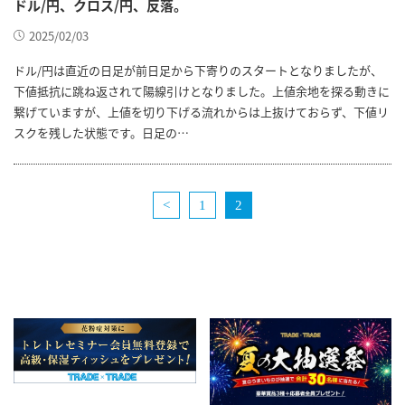
ドル/円、クロス/円、反落。
2025/02/03
ドル/円は直近の日足が前日足から下寄りのスタートとなりましたが、
下値抵抗に跳ね返されて陽線引けとなりました。上値余地を探る動きに
繋げていますが、上値を切り下げる流れからは上抜けておらず、下値リ
スクを残した状態です。日足の…
<
1
2