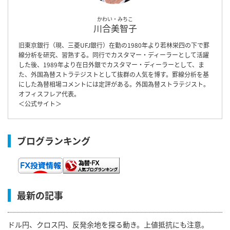
かわい・みちこ
川合美智子
旧東京銀行（現、三菱UFJ銀行）在勤の1980年より若林栄四の下で罫
線分析を研究、習熟する。同行でカスタマー・ディーラーとして活躍
した後、1989年より在日外銀でカスタマー・ディーラーとして、ま
た、外国為替ストラテジストとして抜群の人気を博す。罫線分析を基
にした為替相場コメントには定評がある。外国為替ストラテジスト。
オフィスフレア代表。
＜
公式サイト
＞
ブログランキング
最新の記事
ドル円、クロス円、反発余地を探る動き。上値抵抗にも注意。