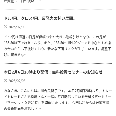
が変化して日が浅いこ…
ドル/円、クロス/円、反発力の鈍い展開。
2025/02/06
ドル/円は直近の日足が値幅のやや大きい陰線引けとなり、この足が
153.50以下で終えており、また、155.50～154.00ゾーンを中心とする揉
み合いからも下抜けており、新たな下落リスクが生じています。調整下
げに留まるな…
本日2月6日20時より配信：無料投資セミナーのお知らせ
2025/02/06
みなさま、こんにちは。川合美智子です。 本日2月6日20時より、トレー
ドトレードさんで松崎さんと一緒に毎月配信している無料投資セミナー
「マーケット女史24時」を開催いたします。 今回は私からは米国市場
の最新動向をお話しさ…