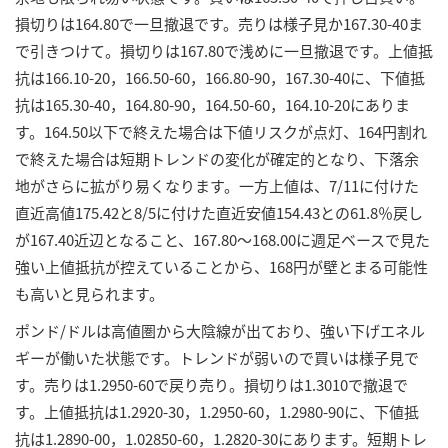
損切りは164.80で一旦撤退です。売りは様子見か167.30-40ま
で引きつけて。損切りは167.80で浅めに一旦撤退です。上値抵
抗は166.10-20，166.50-60，166.80-90，167.30-40に、下値抵
抗は165.30-40，164.80-90，164.50-60，164.10-20にありま
す。164.50以下で終えた場合は下値リスクが点灯、164円割れ
で終えた場合は短期トレンドの変化が確定的となり、下落余
地がさらに拡がり易くなります。一方上値は、7/11に付けた
直近高値175.42と8/5に付けた直近安値154.43との61.8％戻し
が167.40近辺となること、167.80～168.00に週足ベースで見た
強い上値抵抗が控えていることから、168円が壁とまる可能性
も高いと見られます。
ポンド/ドルは高値圏から大陰線が出ており、強い下げエネル
ギーが働いた状態です。トレンドが弱いので買いは様子見で
す。売りは1.2950-60で戻り売り。損切りは1.3010で撤退で
す。上値抵抗は1.2920-30，1.2950-60，1.2980-90に、下値抵
抗は1.2890-00，1.02850-60，1.2820-30にあります。短期トレ