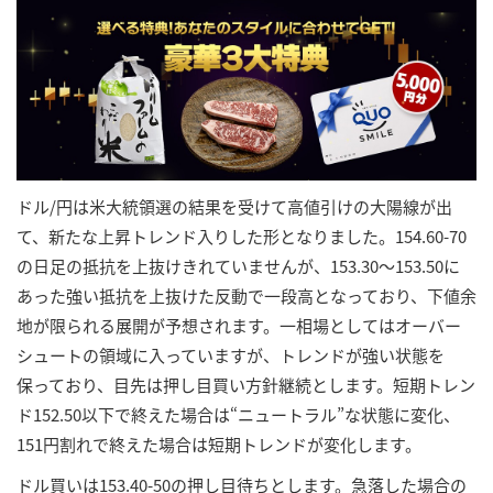
ドル/円は米大統領選の結果を受けて高値引けの大陽線が出
て、新たな上昇トレンド入りした形となりました。154.60-70
の日足の抵抗を上抜けきれていませんが、153.30～153.50に
あった強い抵抗を上抜けた反動で一段高となっており、下値余
地が限られる展開が予想されます。一相場としてはオーバー
シュートの領域に入っていますが、トレンドが強い状態を
保っており、目先は押し目買い方針継続とします。短期トレン
ド152.50以下で終えた場合は“ニュートラル”な状態に変化、
151円割れで終えた場合は短期トレンドが変化します。
ドル買いは153.40-50の押し目待ちとします。急落した場合の