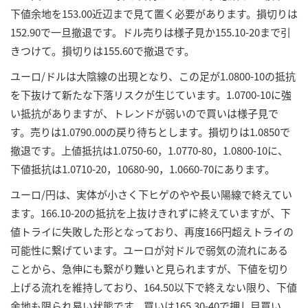
下値余地を153.00近辺まで見て置く必要があります。損切りは
152.90で一旦撤退です。ドル売りは様子見か155.10-20まで引
きつけて。損切りは155.60で撤退です。
ユーロ/ドルは大陰線の出現となり、この足が1.0800-10の抵抗
を下抜けて新たな下落リスクが生じています。1.0700-10に強
い抵抗がありますが、トレンドが弱いので買いは様子見で
す。売りは1.0790₋00の戻り待ちとします。損切りは1.0850で
撤退です。上値抵抗は1.0750-60，1.0770-80，1.0800-10に、
下値抵抗は1.0710-20，10680-90，1.0660-70にあります。
ユーロ/円は、実体が小さく下ヒゲのやや長い陽線で終えてい
ます。166.10-20の抵抗を上抜けきれずに終えていますが、下
値トライに失敗した形となっており、再度166円超えトライの
可能性に繋げています。ユーロが対ドルで弱気の流れにある
ことから、急伸にも繋がり難いと見られますが、下値を切り
上げる流れを維持しており、164.50以下で終えない限り、下値
余地も限られ易い状態です。買いは165.30-40で押し目買い。