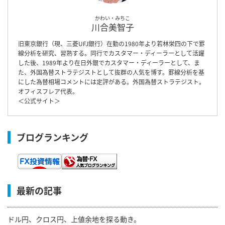
かわい・みちこ
川合美智子
旧東京銀行（現、三菱UFJ銀行）在勤の1980年より若林栄四の下で罫
線分析を研究、習熟する。同行でカスタマー・ディーラーとして活躍
した後、1989年より在日外銀でカスタマー・ディーラーとして、ま
た、外国為替ストラテジストとして抜群の人気を博す。罫線分析を基
にした為替相場コメントには定評がある。外国為替ストラテジスト。
オフィスフレア代表。
＜
公式サイト
＞
ブログランキング
最新の記事
ドル円、クロス円、上値余地を探る動き。