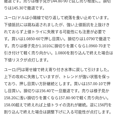
撤退です。売りは様子見か144.80-90で試し売り程度に。損切
りは145.30で撤退です。
ユーロ/ドルは小陽線で切り返して続落を食い止めています。
下値抵抗には跳ね返されましたが、強い上値抵抗を上抜けき
れておらず上値トライに失敗する可能性にも注意が必要で
す。買いは1.0850-60で押し目買い。損切りは1.0790で撤退で
す。売りは様子見か1.1010に損切りを置くなら1.0960-70まで
引き付けて軽く売り向かい。1.0800を割り込んで終えた場合は
下値リスクが点灯します。
ユーロ/円は寄せ線で終え寄り付き水準に戻して引けました。
上下の攻めに失敗していますが、トレンドが強い状態を保っ
ており、押し目買い方針継続とします。買いは157.00-10で押
し目買い。損切りは156.40で一旦撤退です。売りは様子見か
158.20に浅い損切りを置くなら157.80-90で軽く売り向かい。
158.00超えで終えれば上値トライの流れが継続。逆に156円を
割り込んで終えた場合は調整下げに入る可能性が点灯します。