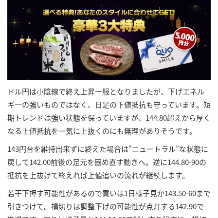
ドル円は小陰線で終え上昇一服となりましたが、下げエネル
ギーの強いものではなく、日足の下値抵抗も守っています。短
期トレンドは強い状態を保っていますが、144.80超えから厚く
なる上値抵抗を一気に上抜くのにも無理がありそうです。
143円台を維持出来ずに終えた場合は“ニュートラル”な状態に
戻して142.00前後の足元を固め直す動きへ。逆に144.80-90の
抵抗を上抜けて終えれば上値追いの流れが継続します。
若干下押す可能性があるので買いは1日様子見か143.50-60まで
引きつけて。損切りは調整下げの可能性が点灯する142.90で