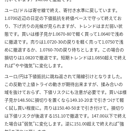
ユーロ/ドルは寄せ線で終え、寄付き水準に戻しています。
1.0700近辺の日足の下値抵抗を終値ベースで守って終えてお
り、下げ渋りの兆候が見られますが、トレンドはまだ弱い状
態です。買いは様子見か1.0670-80で軽く買って1.0640で浅め
に撤退です。売りは1.0720-30の戻りを軽く売って1.0750で浅
めに撤退するか、1.0760-70の戻り待ちとします。この場合の
損切りは1.0820で撤退です。短期トレンドは1.0850超えで終え
れば“やや強気”に変化します。
ユーロ/円は下値抵抗に跳ね返されて陽線引けとなりました。
この反動で上値トライの動きが期待出来ますが、揉み合いの
域を抜けておらず、下値リスクにも注意が必要です。買いは様
子見か148.50に損切りを置くなら149.10-20まで引きつけて軽
く試し買い程度に。売りは150.40-50まで引き付けて。損切り
は下値リスクが後退する151.10で撤退です。147.00以下で終え
た場合は“弱気”に変化します。逆に151.00超えで終えれば“強