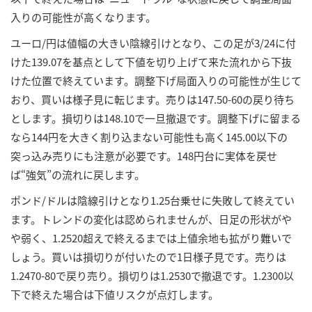
入りの可能性が高くなります。
ユーロ/円は値幅の大きい陰線引けとなり、この足が3/24に付
けた139.07を基点として下値を切り上げて来た流れから下抜
けた位置で終えています。調整下げ局面入りの可能性が生じて
おり、買いは様子見に転じます。売りは147.50-60の戻り待ち
とします。損切りは148.10で一旦撤退です。調整下げに留まる
なら144円を大きく割り込まない可能性も高く145.00以下の
突っ込み売りにも注意が必要です。148円台に実体を戻せ
ば“強気”の流れに戻します。
ポンド/ドルは陰線引けとなり1.25台乗せに失敗して終えてい
ます。トレンドの変化は認められませんが、日足の形状がや
や弱く、1.2520超えで終えるまでは上値余地も拡がり難いで
しょう。買いは損切りが付いたので1日様子見です。売りは
1.2470-80で戻り売り。損切りは1.2530で撤退です。1.2300以
下で終えた場合は下値リスクが点灯します。