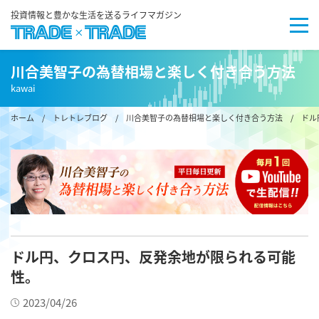
投資情報と豊かな生活を送るライフマガジン
川合美智子の為替相場と楽しく付き合う方法
kawai
ホーム
/
トレトレブログ
/
川合美智子の為替相場と楽しく付き合う方法
/ ドル
ドル円、クロス円、反発余地が限られる可能
性。
2023/04/26