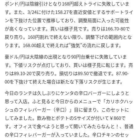
ポンド/円は陰線引けとなり168円超えトライに失敗していま
す。また、3/24に付けた158.27を直近安値とするサポートライ
ンを下抜けた位置で推移しており、調整局面に入った可能性
が高くなっています。買いは様子見です。売りは166.70-80で
戻り売り。160円割れで終えない限り、調整下げの範囲内とな
ります。168.00超えで終えれば“強気”の流れに戻します。
豪ドル/円は大陰線の出現となり90円台乗せに失敗していま
す。下値リスクが点灯しており、買いは様子見に転じます。売
りは89.10-20で戻り売り。損切りは89.50で撤退です。87.90-
00を下抜けて終えた場合は新たな下落リスクが生じます。
今日のランチは久しぶりにケンタの辛口バーガーにしようと
思って入店。ふと見ると今日からのメニューで「カリホクハッ
シュのフィレバーガー（辛口）」目に留まり、このセットに
してみました。飲み物とポテトのSサイズが付いて￥860で
す。オフィスで食べようと思って開いてみたらなんと！、普通
の辛口フィレバーガーが入っていました。辛口チキンのセッ