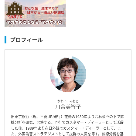
プロフィール
かわい・みちこ
川合美智子
旧東京銀行（現、三菱UFJ銀行）在勤の1980年より若林栄四の下で罫
線分析を研究、習熟する。同行でカスタマー・ディーラーとして活躍
した後、1989年より在日外銀でカスタマー・ディーラーとして、ま
た、外国為替ストラテジストとして抜群の人気を博す。罫線分析を基