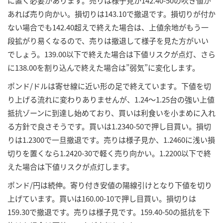
に置く必要があります。売りは様子見か142.40-50の吹き値が
あれば売り向かい。損切りは143.10で撤退です。損切りが付か
ない場合でも142.40超えで終えた場合は、上値余地がもう一
段拡がり易くなるので、売りは撤退して様子を見た方がいい
でしょう。139.00以下で終えた場合は下値リスクが点灯、さら
に138.00を割り込んで終えた場合は”弱気”に変化します。
ポンド/ドルは寄せ線に近い形の足で終えています。下値を切
り上げる流れに変わりありませんが、1.24～1.25台の強い上値
抵抗ゾーンに到達し始めており、買いは利食いを小まめに入れ
る方針で良さそうです。買いは1.2340-50で押し目買い。損切
りは1.2300で一旦撤退です。売りは様子見か、1.2460に浅い損
切りを置くなら1.2420-30で軽く売り向かい。1.2200以下で終
えた場合は下値リスクが点灯します。
ポンド/円は続伸。寄り付き安値の陽線引けとなり下値を切り
上げています。買いは160.00-10で押し目買い。損切りは
159.30で撤退です。売りは様子見です。159.40-50の抵抗を下