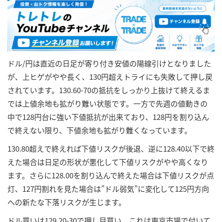
ドル/円は直近の日足が寄り付き安値の陽線引けとなりました
が、上ヒゲがやや長く、130円超えトライにも失敗して押し戻
されています。130.60-70の抵抗をしっかり上抜けて終えるま
では上値余地も拡がり難い状態です。一方で先週の値動きの
中で128円台に強い下値抵抗が出来ており、128円を割り込ん
で終えない限り、下値余地も拡がり難くなっています。
130.80超えで終えれば下値リスクが後退、逆に128.40以下で終
えた場合は日足の形状が悪化して下値リスクがやや高くなり
ます。さらに128.00を割り込んで終えた場合は下値リスクが点
灯、127円割れを見た場合は”ドル弱気”に変化して125円方向
への新たな下落リスクが生じます。
ドル買いは129.20-30で押し目買い。これは東京市場で付いて