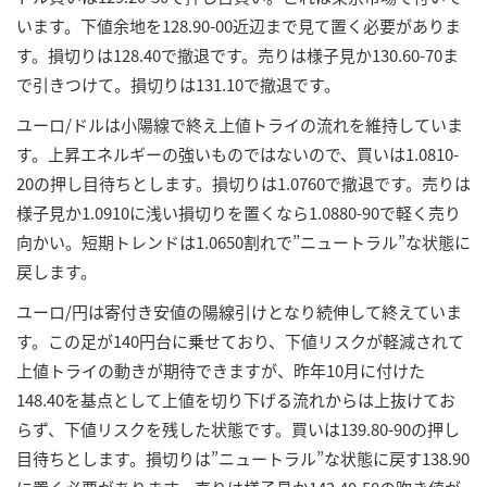
います。下値余地を128.90-00近辺まで見て置く必要がありま
す。損切りは128.40で撤退です。売りは様子見か130.60-70ま
で引きつけて。損切りは131.10で撤退です。
ユーロ/ドルは小陽線で終え上値トライの流れを維持していま
す。上昇エネルギーの強いものではないので、買いは1.0810-
20の押し目待ちとします。損切りは1.0760で撤退です。売りは
様子見か1.0910に浅い損切りを置くなら1.0880-90で軽く売り
向かい。短期トレンドは1.0650割れで”ニュートラル”な状態に
戻します。
ユーロ/円は寄付き安値の陽線引けとなり続伸して終えていま
す。この足が140円台に乗せており、下値リスクが軽減されて
上値トライの動きが期待できますが、昨年10月に付けた
148.40を基点として上値を切り下げる流れからは上抜けてお
らず、下値リスクを残した状態です。買いは139.80-90の押し
目待ちとします。損切りは”ニュートラル”な状態に戻す138.90