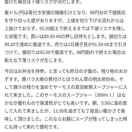
抜けた場合は下値リスクが点灯します。
豪ドル/円は寄付き安値の陽線引けとなり、88円台の下値抵抗
を守り切った感がありますが、上値を切り下げる流れからは
上抜けておらず、91.50超えで終えるまでは下値リスクを残し
た状態です。買いは89.50-60の押し目待ちとします。損切りは
89.20で浅めに撤退です。売りは1日様子見か91.50-60まで引き
つけて。損切りは92.00で撤退です。88円割れで終えた場合は
新たな下落リスクが生じます。
今日はお弁当を持参。と言っても昨日の夕飯の、残り物のおか
ずすす。豚バラ大根の煮付けとほうれん草の明太卵炒め。そ
して豚汁の残りを温めてサーモスの真空断熱スープジャーに入
れて来ました。このサーモスのスープジャー（300ｍｌ）はな
かなか優れもので保温性がとても高いです。朝、5:30に温め直
して入れて来ましたが、11:30を過ぎても丁度良い暖かさで美
味しく頂けました。これならお鍋にスープが残ってしまった時
にも持って来れて便利です。