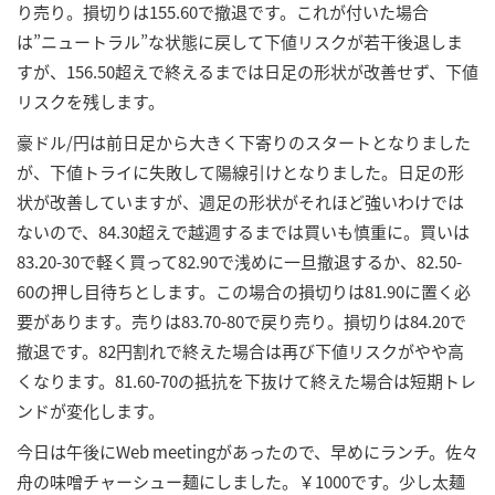
り売り。損切りは155.60で撤退です。これが付いた場合
は”ニュートラル”な状態に戻して下値リスクが若干後退しま
すが、156.50超えで終えるまでは日足の形状が改善せず、下値
リスクを残します。
豪ドル/円は前日足から大きく下寄りのスタートとなりました
が、下値トライに失敗して陽線引けとなりました。日足の形
状が改善していますが、週足の形状がそれほど強いわけでは
ないので、84.30超えで越週するまでは買いも慎重に。買いは
83.20-30で軽く買って82.90で浅めに一旦撤退するか、82.50-
60の押し目待ちとします。この場合の損切りは81.90に置く必
要があります。売りは83.70-80で戻り売り。損切りは84.20で
撤退です。82円割れで終えた場合は再び下値リスクがやや高
くなります。81.60-70の抵抗を下抜けて終えた場合は短期トレ
ンドが変化します。
今日は午後にWeb meetingがあったので、早めにランチ。佐々
舟の味噌チャーシュー麺にしました。￥1000です。少し太麺