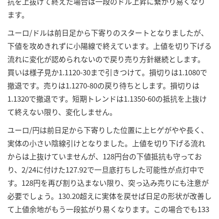
抗を上抜けて終えた場合は一段のドル上昇に繋がり易くなり
ます。
ユーロ/ドルは前日足から下寄りのスタートとなりましたが、
下値を攻めきれずに小陽線で終えています。上値を切り下げる
流れに変化が認められないので戻り売り方針継続とします。
買いは様子見か1.1120-30まで引きつけて。損切りは1.1080で
撤退です。売りは1.1270-80の戻り待ちとします。損切りは
1.1320で撤退です。短期トレンドは1.1350-60の抵抗を上抜け
て終えない限り、変化しません。
ユーロ/円は前日足から下寄りした位置に上ヒゲがやや長く、
実体の小さい陰線引けとなりました。上値を切り下げる流れ
からは上抜けていませんが、128円台の下値抵抗も守ってお
り、2/24に付けた127.92で一旦底打ちした可能性が点灯中で
す。128円を再び割り込まない限り、突っ込み売りにも注意が
必要でしょう。130.20超えに実体を戻せば日足の形状が改善し
て上値余地がもう一段拡がり易くなります。この場合でも133