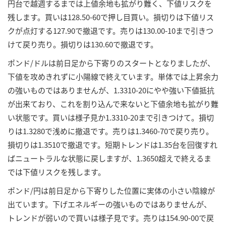
円台で越週するまでは上値余地も拡がり難く、下値リスクを
残します。買いは128.50-60で押し目買い。損切りは下値リス
クが点灯する127.90で撤退です。売りは130.00-10まで引きつ
けて戻り売り。損切りは130.60で撤退です。
ポンド/ドルは前日足から下寄りのスタートとなりましたが、
下値を攻めきれずに小陽線で終えています。単体では上昇余力
の強いものではありませんが、1.3310-20にやや強い下値抵抗
が出来ており、これを割り込んで来ないと下値余地も拡がり難
い状態です。買いは様子見か1.3310-20まで引きつけて。損切
りは1.3280で浅めに撤退です。売りは1.3460-70で戻り売り。
損切りは1.3510で撤退です。短期トレンドは1.35台を回復すれ
ばニュートラルな状態に戻しますが、1.3650超えで終えるま
では下値リスクを残します。
ポンド/円は前日足から下寄りした位置に実体の小さい陰線が
出ています。下げエネルギーの強いものではありませんが、
トレンドが弱いので買いは様子見です。売りは154.90-00で戻