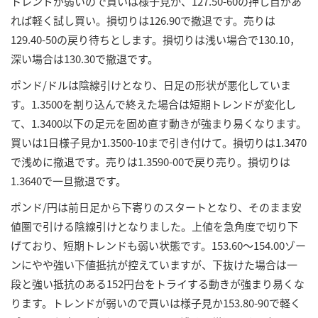
トレンドが弱いので買いは様子見か、127.50-60の押し目があ
れば軽く試し買い。損切りは126.90で撤退です。売りは
129.40-50の戻り待ちとします。損切りは浅い場合で130.10，
深い場合は130.30で撤退です。
ポンド/ドルは陰線引けとなり、日足の形状が悪化していま
す。1.3500を割り込んで終えた場合は短期トレンドが変化し
て、1.3400以下の足元を固め直す動きが強まり易くなります。
買いは1日様子見か1.3500-10まで引き付けて。損切りは1.3470
で浅めに撤退です。売りは1.3590-00で戻り売り。損切りは
1.3640で一旦撤退です。
ポンド/円は前日足から下寄りのスタートとなり、そのまま安
値圏で引ける陰線引けとなりました。上値を急角度で切り下
げており、短期トレンドも弱い状態です。153.60～154.00ゾー
ンにやや強い下値抵抗が控えていますが、下抜けた場合は一
段と強い抵抗のある152円台をトライする動きが強まり易くな
ります。トレンドが弱いので買いは様子見か153.80-90で軽く