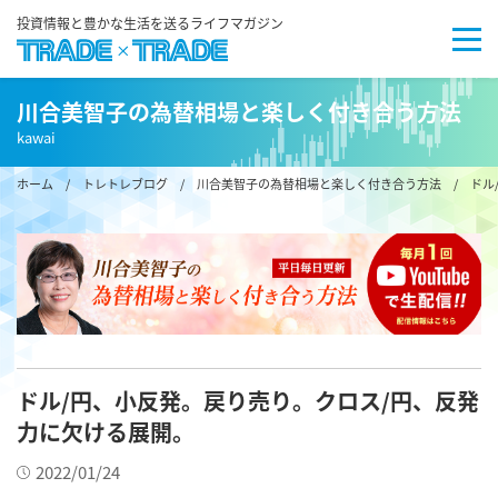
投資情報と豊かな生活を送るライフマガジン
川合美智子の為替相場と楽しく付き合う方法
kawai
ホーム
/
トレトレブログ
/
川合美智子の為替相場と楽しく付き合う方法
/ ドル
ドル/円、小反発。戻り売り。クロス/円、反発
力に欠ける展開。
2022/01/24