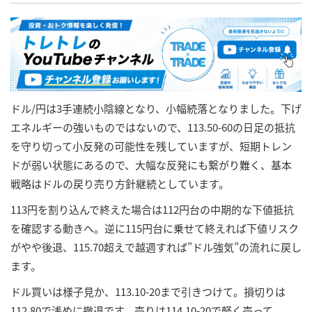
ドル/円は3手連続小陰線となり、小幅続落となりました。下げ
エネルギーの強いものではないので、113.50-60の日足の抵抗
を守り切って小反発の可能性を残していますが、短期トレン
ドが弱い状態にあるので、大幅な反発にも繋がり難く、基本
戦略はドルの戻り売り方針継続としています。
113円を割り込んで終えた場合は112円台の中期的な下値抵抗
を確認する動きへ。逆に115円台に乗せて終えれば下値リスク
がやや後退、115.70超えで越週すれば”ドル強気”の流れに戻し
ます。
ドル買いは様子見か、113.10-20まで引きつけて。損切りは
112.80で浅めに撤退です。売りは114.10-20で軽く売って