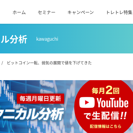
ホーム
セミナー
キャンペーン
トレトレ特集
カル分析
kawaguchi
/ ビットコイン一転、弱気の展開で値を下げてきた