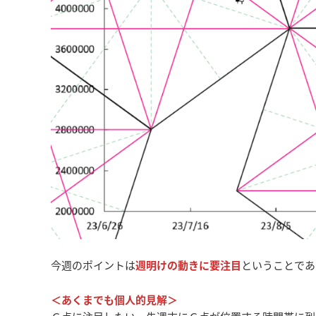
今週のポイントは
週明けの動きに要注目
ということであ
＜あくまでも個人的見解＞