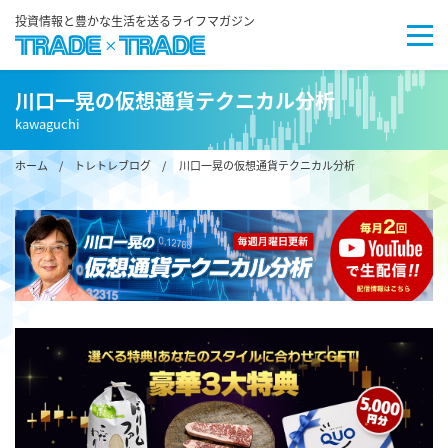
投資情報と豊かな生活を送るライフマガジン
川口一晃の仮想通貨テクニカル分析
kawaguchi
ホーム
/
トレトレブログ
/ 川口一晃の仮想通貨テクニカル分析