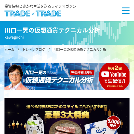
投資情報と豊かな生活を送るライフマガジン
川口一晃の仮想通貨テクニカル分析
kawaguchi
ホーム
/
トレトレブログ
/ 川口一晃の仮想通貨テクニカル分析