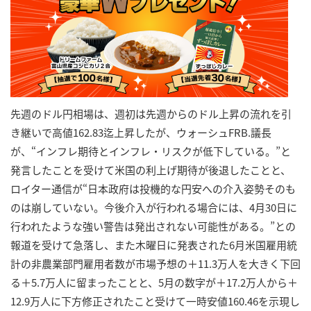
先週のドル円相場は、週初は先週からのドル上昇の流れを引
き継いで高値162.83迄上昇したが、ウォーシュFRB.議長
が、“インフレ期待とインフレ・リスクが低下している。”と
発言したことを受けて米国の利上げ期待が後退したことと、
ロイター通信が“日本政府は投機的な円安への介入姿勢そのも
のは崩していない。今後介入が行われる場合には、4月30日に
行われたような強い警告は発出されない可能性がある。”との
報道を受けて急落し、また木曜日に発表された6月米国雇用統
計の非農業部門雇用者数が市場予想の＋11.3万人を大きく下回
る＋5.7万人に留まったことと、5月の数字が＋17.2万人から＋
12.9万人に下方修正されたこと受けて一時安値160.46を示現し