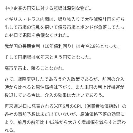
中小企業の円安に対する悲鳴は深刻な物だ。
イギリス・トラス内閣は、鳴り物入りで大型減税計画を打ち
出して市場の混乱を招いて債券市場とポンドが急落してたっ
た44日で退陣を余儀なくされた。
我が国の長期金利（10年債利回り）は今や2.8％となった。
そして円相場は40年来と言う円安となった。
高市早苗よ、驕ることなかれ。
さて、戦略変更したであろう介入政策であるが、前回の介入
時から比べると原油価格は下がり、また米国の利上げ機運が
後退している今は、介入の効果は大きいであろう。
再来週14日に発表される米国6月のCPI.（消費者物価指数）の
各社の事前予想は未だ出ていないが、原油価格下落の効果に
より、前月の前年比＋4.2％から大きく増加幅を減らすと思わ
れる。