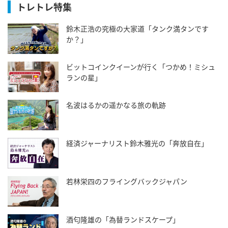
トレトレ特集
鈴木正浩の究極の大家道「タンク満タンです
か？」
ビットコインクイーンが行く「つかめ！ミシュ
ランの星」
名波はるかの遥かなる旅の軌跡
経済ジャーナリスト鈴木雅光の「奔放自在」
若林栄四のフライングバックジャパン
酒匂隆雄の「為替ランドスケープ」