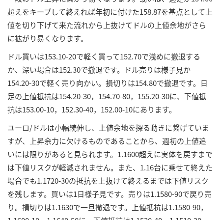
超えをキープして終えれば年初に付けた158.87を基点として上
値を切り下げて来た流れから上抜けてドルの上値余地がさら
に拡がり易くなります。
ドル買いは153.10-20で軽く買って152.70で浅めに撤退する
か、深い場合は152.30で撤退です。ドル売りは様子見か
154.20-30で軽く売り向かい。損切りは154.80で撤退です。日
足の上値抵抗は154.20-30，154.70-80，155.20-30に、下値抵
抗は153.00-10，152.30-40，152.00-10にあります。
ユーロ/ドルは小幅続伸し、上値余地を探る動きに繋げていま
すが、上昇余力に欠けるものであることから、週初の上値追
いには限りがあると見られます。1.1600超えに実体を戻すまで
は下値リスクが軽減されません。また、1.16台に乗せて終えた
場合でも1.1720-30の抵抗を上抜けて終えるまでは下値リスク
を残します。買いは1日様子見です。売りは1.1580-90で戻り売
り。損切りは1.1630で一旦撤退です。上値抵抗は1.1580-90，