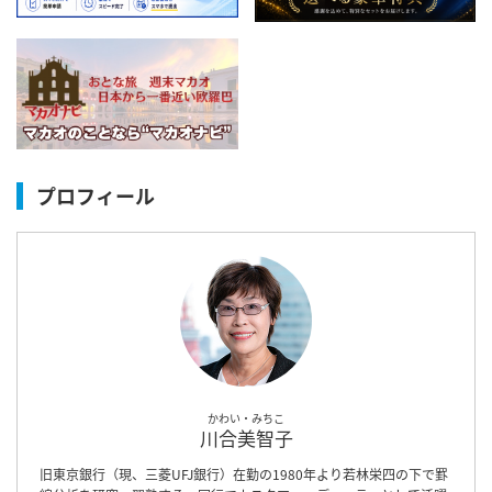
プロフィール
かわい・みちこ
川合美智子
旧東京銀行（現、三菱UFJ銀行）在勤の1980年より若林栄四の下で罫