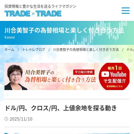
投資情報と豊かな生活を送るライフマガジン
川合美智子の為替相場と楽しく付き合う方法
kawai
ホーム
/
トレトレブログ
/
川合美智子の為替相場と楽しく付き合う方法
/ ドル
ドル/円、クロス/円、上値余地を探る動き
2025/11/10