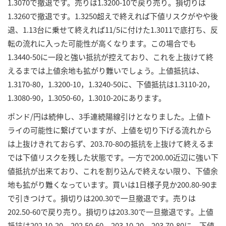
1.3070で撤退です。売りは1.3200-10で戻り売り。損切りは
1.3260で撤退です。1.3250超えで終えれば下値リスクがやや後
退、1.13台に乗せて終えれば11/5に付けた1.3011で底打ち、反
転の流れに入った可能性が高くなります。この場合でも
1.3440-50に一段と強い抵抗が控えており、これを上抜けて終
えるまでは上値余地も拡がり難いでしょう。上値抵抗は、
1.3170-80，1.3200-10，1.3240-50に、下値抵抗は1.3110-20，
1.3080-90，1.3050-60，1.3010-20にあります。
ポンド/円は続伸し、3手連続陽線引けとなりました。上値ト
ライの可能性に繋げていますが、上値を切り下げる流れから
は上抜けきれておらず、203.70-80の抵抗を上抜けて終えるま
では下値リスクを残した状態です。一方で200.00近辺に強い下
値抵抗が出来ており、これを割り込んで終えない限り、下値余
地も拡がり難くなっています。買いは1日様子見か200.80-90ま
で引きつけて。損切りは200.30で一旦撤退です。売りは
202.50-60で戻り売り。損切りは203.30で一旦撤退です。上値
抵抗は202.10-20，202.50-60，203.10-20，203.70-80に、下値