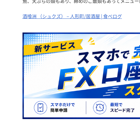
魚、天ぷらの類もあり、締めのご飯類もあってメニュー
酒喰洲 （シュクズ） – 人形町/居酒屋 | 食べログ