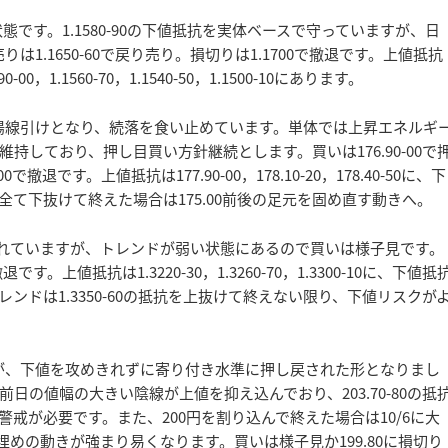
です。1.1580-90の下値抵抗を実体ベースで守っていますが、日
1.1650-60で戻り売り。損切りは1.1700で撤退です。上値抵抗
90-00，1.1560-70，1.1540-50，1.1500-10にあります。
陽線引けとなり、続落を食い止めています。単体では上昇エネルギ
しており、押し目買い方針継続とします。買いは176.90-00で
退です。上値抵抗は177.90-00，178.10-20，178.40-50に、下
にあります。全て下抜けて終えた場合は175.00前後の足元を固め直す動きへ。
ね返されていますが、トレンドが弱い状態にあるので買いは様子見です。
です。上値抵抗は1.3220-30，1.3260-70，1.3300-10に、下値抵
ます。短期トレンドは1.3350-60の抵抗を上抜けて終えない限り、下値リスクが
が、下値を攻めきれずに寄り付き水準に押し戻された形となりまし
の値幅の大きい陰線が上値を抑え込んでおり、203.70-80の抵
戒が必要です。また、200円を割り込んで終えた場合は10/6に大
マド埋めの動きが強まり易くなります。買いは様子見か199.80に損切り