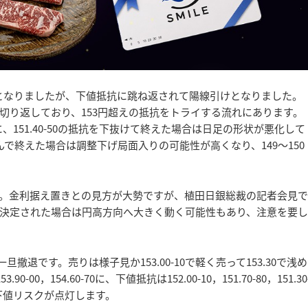
となりましたが、下値抵抗に跳ね返されて陽線引けとなりました。
切り返しており、153円超えの抵抗をトライする流れにあります。
に、151.40-50の抵抗を下抜けて終えた場合は日足の形状が悪化して
で終えた場合は調整下げ局面入りの可能性が高くなり、149～150
。金利据え置きとの見方が大勢ですが、植田日銀総裁の記者会見で
決定された場合は円高方向へ大きく動く可能性もあり、注意を要し
で一旦撤退です。売りは様子見か153.00-10で軽く売って153.30で浅め
0-00，154.60-70に、下値抵抗は152.00-10，151.70-80，151.30
は下値リスクが点灯します。