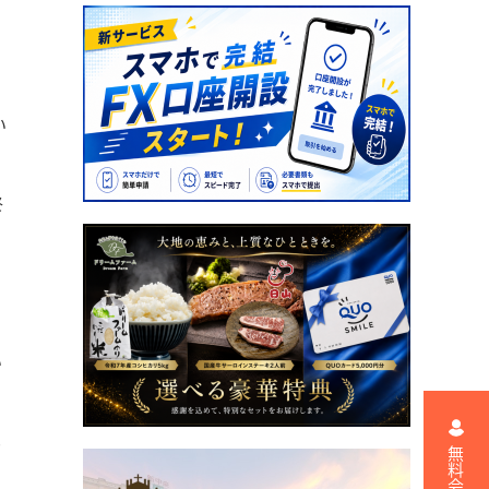
い
終
と
い
は