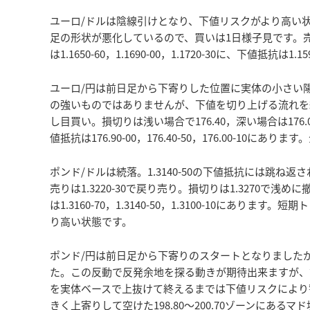
ユーロ/ドルは陰線引けとなり、下値リスクがより高い状態
足の形状が悪化しているので、買いは1日様子見です。売りは
は1.1650-60，1.1690-00，1.1720-30に、下値抵抗は1.15
ユーロ/円は前日足から下寄りした位置に実体の小さい
の強いものではありませんが、下値を切り上げる流れを維持
し目買い。損切りは浅い場合で176.40，深い場合は176.00で撤
値抵抗は176.90-00，176.40-50，176.00-10
ポンド/ドルは続落。1.3140-50の下値抵抗には跳
売りは1.3220-30で戻り売り。損切りは1.3270で浅めに撤退
は1.3160-70，1.3140-50，1.3100-10にあり
り高い状態です。
ポンド/円は前日足から下寄りのスタートとなりました
た。この反動で反発余地を探る動きが期待出来ますが、前日
を実体ベースで上抜けて終えるまでは下値リスクにより警
きく上寄りして空けた198.80～200.70ゾーンにある