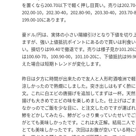
を置くなら200.70以下で軽く押し目買い。売りは202.7
202.00-10，202.30-40，202.80-90，203.30-40，203.
199.00-10にあります。
豪ドル/円は、実体の小さい陽線引けとなり下値を切り
ますが、強い上値抵抗ポイントにあるので買いは利食いを小
い。損切りは99.40で撤退です。売りは様子見か101.2
は100.60-70，100.90-00，101.10-20に、下値抵抗は99
えた場合は短期トレンドが変化します。
昨日は夕方に時間が出来たので友人と人形町酒喰洲で軽
涼しかったので熱燗にしました。突き出しはもずく酢に
文。これに白エビの唐揚げを追加してまずは一杯。天然
揚げも大きめでエビの味を楽しめました。仕上げはごま
なかっのでご飯を少な目に、と注文したのですが運ばれ
鯵をどかしてみたら、鯵がどっさり乗っていたせいでご
がとても美味しかったです。これは大正解。結局二人で
とても美味しかったです。次回はお腹が空いている時に