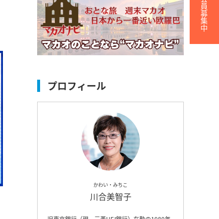
無料会員募集中
プロフィール
かわい・みちこ
川合美智子
旧東京銀行（現、三菱UFJ銀行）在勤の1980年