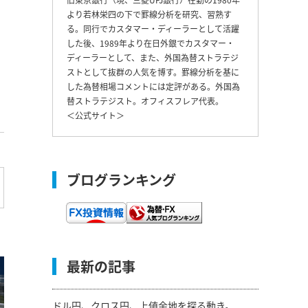
より若林栄四の下で罫線分析を研究、習熟す
る。同行でカスタマー・ディーラーとして活躍
した後、1989年より在日外銀でカスタマー・
ディーラーとして、また、外国為替ストラテジ
ストとして抜群の人気を博す。罫線分析を基に
した為替相場コメントには定評がある。外国為
替ストラテジスト。オフィスフレア代表。
＜
公式サイト
＞
ブログランキング
最新の記事
ドル円、クロス円、上値余地を探る動き。