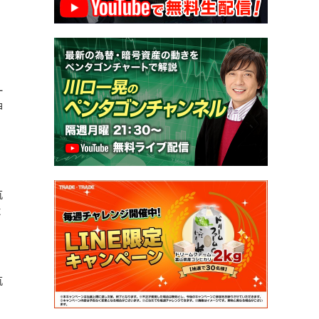
ー
押
抗
よ
抗