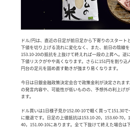
ドル/円は、直近の日足が前日足から下寄りのスタート
下値を切り上げる流れに変化なく、また、前日の陰線を
153.10-20の抵抗を上抜けて終えれば一段の上昇へ。逆
下値リスクがやや高くなります。さらに151円を割り込ん
円台の足元を固め直す動きが強まり易くなります。
今日は日銀金融政策決定会合で政策金利が決定されます
の発言内容や、可能性が低いものの、予想外の利上げが
ます。
ドル買いは1日様子見か152.00-10で軽く買って151.30
に撤退です。日足の上値抵抗は153.10-20，153.60-70，153.9
40，151.00-10にあります。全て下抜けて終えた場合