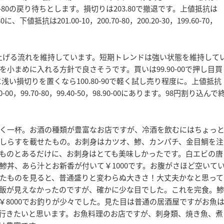
0-80の戻り待ちとします。損切りは203.80で撤退です。上値抵抗は
70-80に、下値抵抗は201.00-10，200.70-80，200.20-30，199.60-70，
上げる流れを維持しています。短期トレンドは強い状態を維持して
まめに入れる方針で良さそうです。買いは99.90-00で押し目買
0に浅い損切りを置くなら100.80-90で軽く試し売り程度に。上値抵抗
.90-00，99.70-80，99.40-50，98.90-00にあります。98円割り込んで
く一杯。お酒の種類が豊富なお店ですが、冷酒を飲むにはちょっ
しらすを載せたもの。お刺身はカツオ、鯵、カンパチ、金目鯛を注
ものとあるだけに、お刺身はとても美味しかったです。白エビの唐
鯵丼、あら汁とお新香が付いて￥1000です。お腹がさほど空いて
たものを見ると、普通盛りと変わらぬ大きさ！大丈夫かなと思って
飯が見えなかったのですが、確かに少な目でした。これを完食。鯵
￥8000でお釣りが少々でした。見た目は普通の居酒屋ですがお魚
行きたいと思います。お魚料理のお店ですが、刺身類、焼き魚、煮