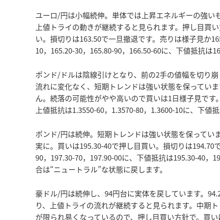
ユーロ/円は小幅続伸。単体では上昇エネルギーの強い
上値トライの動きが継続すると見られます。押し目買い方針
い。損切りは163.50で一旦撤退です。売りは様子見か165.
10，165.20-30，165.80-90，166.50-60に、下値抵抗は16
ポンド/ドルは陰線引けとなり、前の2手の値幅を切り
流れに変化なく、短期トレンドは強い状態を保っています
ん。続落の可能性がやや高いので買いは1日様子見です。売り
上値抵抗は1.3550-60，1.3570-80，1.3600-10に、下値抵
ポンド/円は続伸。短期トレンドは強い状態を保っていま
実に。買いは195.30-40で押し目買い。損切りは194.70
90，197.30-70，197.90-00に、下値抵抗は195.30-40
合は“ニュートラル”な状態に戻します。
豪ドル/円は続伸し、94円台に実体を戻しています。94
り、上値トライの流れが継続すると見られます。中期ト
が限られ易くなっているので、押し目買い方針で。買いは93