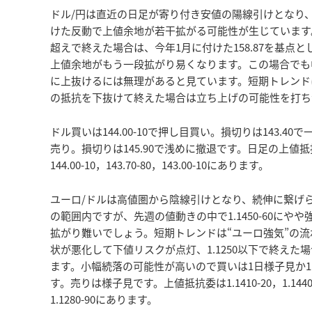
ドル/円は直近の日足が寄り付き安値の陽線引けとなり、こ
けた反動で上値余地が若干拡がる可能性が生じています。
超えで終えた場合は、今年1月に付けた158.87を基
上値余地がもう一段拡がり易くなります。この場合でも
に上抜けるには無理があると見ています。短期トレンドは“
の抵抗を下抜けて終えた場合は立ち上げの可能性を打ち
ドル買いは144.00-10で押し目買い。損切りは143.4
売り。損切りは145.90で浅めに撤退です。日足の上値抵抗は145.0
144.00-10，143.70-80，143.00-10にあります。
ユーロ/ドルは高値圏から陰線引けとなり、続伸に繋げ
の範囲内ですが、先週の値動きの中で1.1450-60に
拡がり難いでしょう。短期トレンドは“ユーロ強気”の流れ
状が悪化して下値リスクが点灯、1.1250以下で終え
ます。小幅続落の可能性が高いので買いは1日様子見か1.1
す。売りは様子見です。上値抵抗委は1.1410-20，1.1440-50，
1.1280-90にあります。