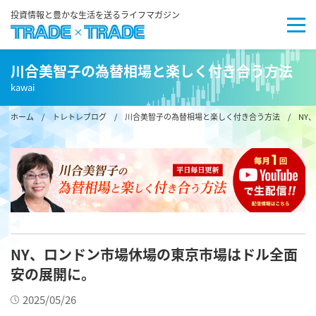
投資情報と豊かな生活を送るライフマガジン
川合美智子の為替相場と楽しく付き合う方法
kawai
ホーム
/
トレトレブログ
/
川合美智子の為替相場と楽しく付き合う方法
/ NY
NY、ロンドン市場休場の東京市場はドル全面
安の展開に。
2025/05/26