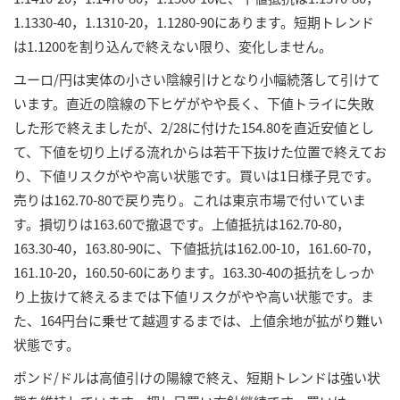
1.1330-40，1.1310-20，1.1280-90にあります。短期トレンド
は1.1200を割り込んで終えない限り、変化しません。
ユーロ/円は実体の小さい陰線引けとなり小幅続落して引けて
います。直近の陰線の下ヒゲがやや長く、下値トライに失敗
した形で終えましたが、2/28に付けた154.80を直近安値とし
て、下値を切り上げる流れからは若干下抜けた位置で終えてお
り、下値リスクがやや高い状態です。買いは1日様子見です。
売りは162.70-80で戻り売り。これは東京市場で付いていま
す。損切りは163.60で撤退です。上値抵抗は162.70-80，
163.30-40，163.80-90に、下値抵抗は162.00-10，161.60-70，
161.10-20，160.50-60にあります。163.30-40の抵抗をしっか
り上抜けて終えるまでは下値リスクがやや高い状態です。ま
た、164円台に乗せて越週するまでは、上値余地が拡がり難い
状態です。
ポンド/ドルは高値引けの陽線で終え、短期トレンドは強い状