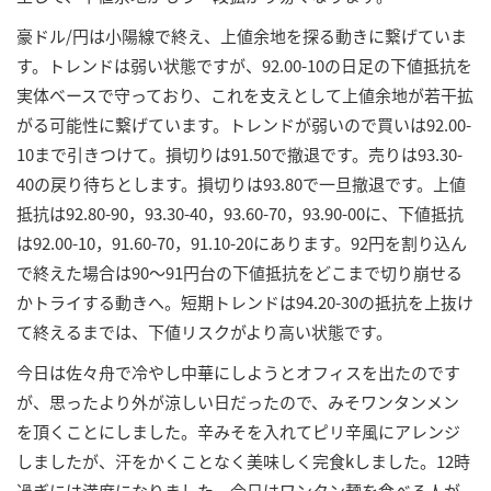
豪ドル/円は小陽線で終え、上値余地を探る動きに繋げていま
す。トレンドは弱い状態ですが、92.00-10の日足の下値抵抗を
実体ベースで守っており、これを支えとして上値余地が若干拡
がる可能性に繋げています。トレンドが弱いので買いは92.00-
10まで引きつけて。損切りは91.50で撤退です。売りは93.30-
40の戻り待ちとします。損切りは93.80で一旦撤退です。上値
抵抗は92.80-90，93.30-40，93.60-70，93.90-00に、下値抵抗
は92.00-10，91.60-70，91.10-20にあります。92円を割り込ん
で終えた場合は90～91円台の下値抵抗をどこまで切り崩せる
かトライする動きへ。短期トレンドは94.20-30の抵抗を上抜け
て終えるまでは、下値リスクがより高い状態です。
今日は佐々舟で冷やし中華にしようとオフィスを出たのです
が、思ったより外が涼しい日だったので、みそワンタンメン
を頂くことにしました。辛みそを入れてピリ辛風にアレンジ
しましたが、汗をかくことなく美味しく完食kしました。12時
過ぎには満席になりました。今日はワンタン麺を食べる人が