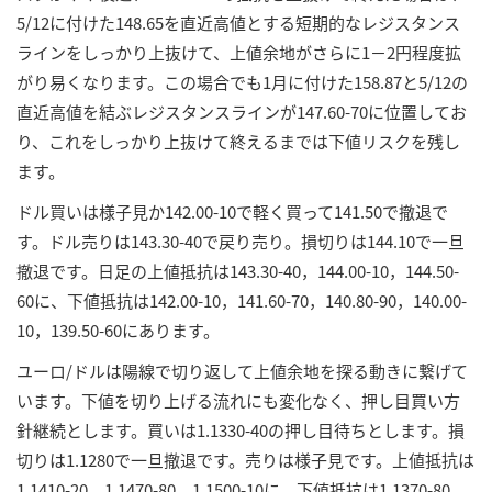
5/12に付けた148.65を直近高値とする短期的なレジスタンス
ラインをしっかり上抜けて、上値余地がさらに1－2円程度拡
がり易くなります。この場合でも1月に付けた158.87と5/12の
直近高値を結ぶレジスタンスラインが147.60-70に位置してお
り、これをしっかり上抜けて終えるまでは下値リスクを残し
ます。
ドル買いは様子見か142.00-10で軽く買って141.50で撤退で
す。ドル売りは143.30-40で戻り売り。損切りは144.10で一旦
撤退です。日足の上値抵抗は143.30-40，144.00-10，144.50-
60に、下値抵抗は142.00-10，141.60-70，140.80-90，140.00-
10，139.50-60にあります。
ユーロ/ドルは陽線で切り返して上値余地を探る動きに繋げて
います。下値を切り上げる流れにも変化なく、押し目買い方
針継続とします。買いは1.1330-40の押し目待ちとします。損
切りは1.1280で一旦撤退です。売りは様子見です。上値抵抗は
1.1410-20，1.1470-80，1.1500-10に、下値抵抗は1.1370-80，