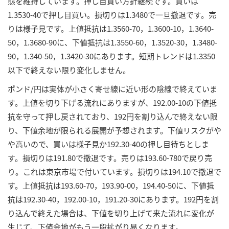
態を維持しています。押し目買い方針継続です。買いは
1.3530-40で押し目買い。損切りは1.3480で一旦撤退です。売
りは様子見です。上値抵抗は1.3560-70，1.3600-10，1.3640-
50，1.3680-90に、下値抵抗は1.3550-60，1.3520-30，1.3480-
90，1.340-50，1.3420-30にあります。短期トレンドは1.3350
以下で終えない限り変化しません。
ポンド/円は実体が小さく寄せ線に近い形の陰線で終えていま
す。上値を切り下げる流れにありますが、192.00-10の下値抵
抗を守って押し戻されており、192円を割り込んで終えない限
り、下値余地が限られる展開が予想されます。下値リスクがや
や高いので、買いは様子見か192.30-40の押し目待ちとしま
す。損切りは191.80で撤退です。売りは193.60-780で戻り売
り。これは東京市場で付いています。損切りは194.10で撤退で
す。上値抵抗は193.60-70，193.90-00，194.40-50に、下値抵
抗は192.30-40，192.00-10，191.20-30にあります。192円を割
り込んで終えた場合は、下値を切り上げて来た流れに変化が
生じて、下値余地がもう一段拡がり易くなります。