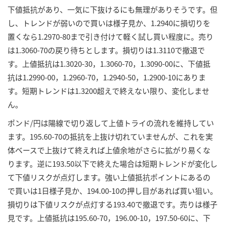
下値抵抗があり、一気に下抜けるにも無理がありそうです。但
し、トレンドが弱いので買いは様子見か、1.2940に損切りを
置くなら1.2970-80まで引き付けて軽く試し買い程度に。売り
は1.3060-70の戻り待ちとします。損切りは1.3110で撤退で
す。上値抵抗は1.3020-30，1.3060-70，1.3090-00に、下値抵
抗は1.2990-00，1.2960-70，1.2940-50，1.2900-10にありま
す。短期トレンドは1.3200超えで終えない限り、変化しませ
ん。
ポンド/円は陽線で切り返して上値トライの流れを維持してい
ます。195.60-70の抵抗を上抜け切れていませんが、これを実
体ベースで上抜けて終えれば上値余地がさらに拡がり易くな
ります。逆に193.50以下で終えた場合は短期トレンドが変化し
て下値リスクが点灯します。強い上値抵抗ポイントにあるの
で買いは1日様子見か、194.00-10の押し目があれば買い狙い。
損切りは下値リスクが点灯する193.40で撤退です。売りは様子
見です。上値抵抗は195.60-70，196.00-10，197.50-60に、下