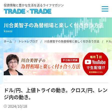
投資情報と豊かな生活を送るライフマガジン
川合美智子の為替相場と楽しく付き合う方法
kawai
ホーム
/
トレトレブログ
/
川合美智子の為替相場と楽しく付き合う方法
/ ドル
ドル/円、上値トライの動き。クロス/円、レン
ジ内の動き。
2024/10/18