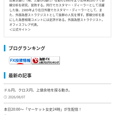
旧東京銀行（現、三菱UFJ銀行）在勤の1980年より若林栄四の下で罫
線分析を研究、習熟する。同行でカスタマー・ディーラーとして活躍
した後、1989年より在日外銀でカスタマー・ディーラーとして、ま
た、外国為替ストラテジストとして抜群の人気を博す。罫線分析を基
にした為替相場コメントには定評がある。外国為替ストラテジスト。
オフィスフレア代表。
＜
公式サイト
＞
ブログランキング
最新の記事
ドル円、クロス円、上値余地を探る動き。
2026/08/07
本日20:00～「マーケット女史24時」が生配信！