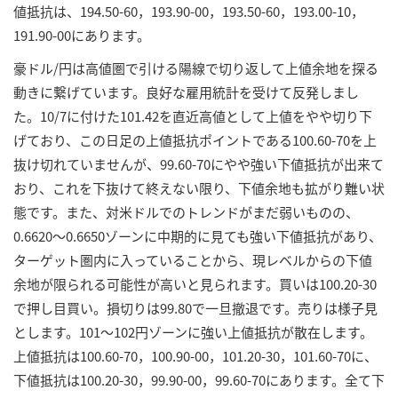
値抵抗は、194.50-60，193.90-00，193.50-60，193.00-10，
191.90-00にあります。
豪ドル/円は高値圏で引ける陽線で切り返して上値余地を探る
動きに繋げています。良好な雇用統計を受けて反発しまし
た。10/7に付けた101.42を直近高値として上値をやや切り下
げており、この日足の上値抵抗ポイントである100.60-70を上
抜け切れていませんが、99.60-70にやや強い下値抵抗が出来て
おり、これを下抜けて終えない限り、下値余地も拡がり難い状
態です。また、対米ドルでのトレンドがまだ弱いものの、
0.6620～0.6650ゾーンに中期的に見ても強い下値抵抗があり、
ターゲット圏内に入っていることから、現レベルからの下値
余地が限られる可能性が高いと見られます。買いは100.20-30
で押し目買い。損切りは99.80で一旦撤退です。売りは様子見
とします。101～102円ゾーンに強い上値抵抗が散在します。
上値抵抗は100.60-70，100.90-00，101.20-30，101.60-70に、
下値抵抗は100.20-30，99.90-00，99.60-70にあります。全て下