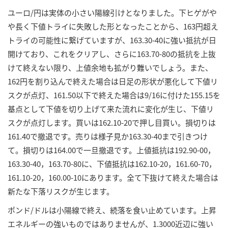
ユーロ/円は実体の小さい陽線引けとなりました。下ヒゲがや
や長く下値トライに失敗した形となったことから、163円超え
トライの可能性に繋げていますが、163.30-40に強い抵抗が日
開けており、これをクリアし、さらに163.70-80の抵抗を上抜
けて終えない限り、上値余地も拡がり難いでしょう。また、
162円を割り込んで終えた場合は日足の形状が悪化して下値リ
スクが点灯、161.50以下で終えた場合は9/16に付けた155.15を
基点として下値を切り上げて来た流れに変化が生じ、下値リ
スクが点灯します。買いは162.10-20で押し目買い。損切りは
161.40で撤退です。売りは様子見か163.30-40まで引きつけ
て。損切りは164.00で一旦撤退です。上値抵抗は192.90-00，
163.30-40，163.70-80に、下値抵抗は162.10-20，161.60-70，
161.10-20，160.00-10にあります。全て下抜けて終えた場合は
新たな下落リスクが生じます。
ポンド/ドルは小陽線で終え、続落を食い止めています。上昇
エネルギーの強いものではありませんが、1.3000近辺に強い