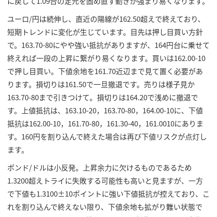
に戻して1.09台の足元を固め直す動きが強まり易くなります。
ユーロ/円は続伸し、直近の陽線が162.50超えで終えており、
短期トレンドに変化が生じています。目先は押し目買い方針
で。163.70-80にやや強い抵抗がありますが、164円台に乗せて
終えれば一段の上昇に繋がり易くなります。買いは162.00-10
で押し目買い。下値余地を161.70近辺まで見て置く必要があ
ります。損切りは161.50で一旦撤退です。売りは様子見か
163.70-80まで引きつけて。損切りは164.20で浅めに撤退で
す。上値抵抗は、163.10-20，163.70-80，164.00-10に、下値
抵抗は162.00-10，161.70-80，161.30-40，161.0010にありま
す。160円を割り込んで終えた場合は再び下値リスクが点灯し
ます。
ポンド/ドルは小反発。上昇余力に欠けるものであるため
1.3200超えトライに失敗する可能性も高いと見ますが、一方
で下値も1.3100±10ポイントに強い下値抵抗が控えており、こ
れを割り込んで終えない限り、下値余地も拡がり難い状態で