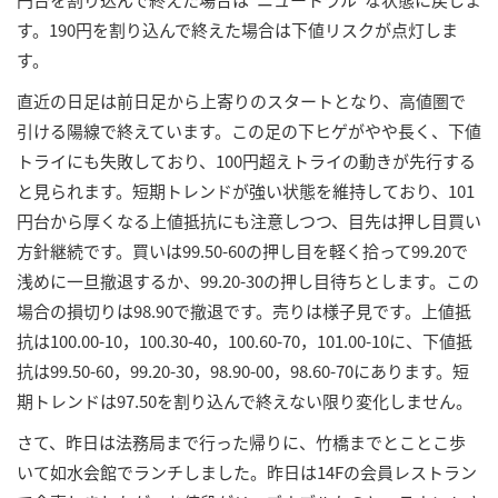
す。190円を割り込んで終えた場合は下値リスクが点灯しま
す。
直近の日足は前日足から上寄りのスタートとなり、高値圏で
引ける陽線で終えています。この足の下ヒゲがやや長く、下値
トライにも失敗しており、100円超えトライの動きが先行する
と見られます。短期トレンドが強い状態を維持しており、101
円台から厚くなる上値抵抗にも注意しつつ、目先は押し目買い
方針継続です。買いは99.50-60の押し目を軽く拾って99.20で
浅めに一旦撤退するか、99.20-30の押し目待ちとします。この
場合の損切りは98.90で撤退です。売りは様子見です。上値抵
抗は100.00-10，100.30-40，100.60-70，101.00-10に、下値抵
抗は99.50-60，99.20-30，98.90-00，98.60-70にあります。短
期トレンドは97.50を割り込んで終えない限り変化しません。
さて、昨日は法務局まで行った帰りに、竹橋までとことこ歩
いて如水会館でランチしました。昨日は14Fの会員レストラン