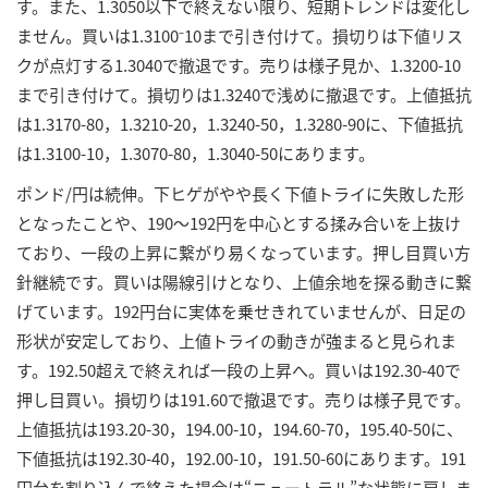
す。また、1.3050以下で終えない限り、短期トレンドは変化し
ません。買いは1.3100⁻10まで引き付けて。損切りは下値リス
クが点灯する1.3040で撤退です。売りは様子見か、1.3200-10
まで引き付けて。損切りは1.3240で浅めに撤退です。上値抵抗
は1.3170-80，1.3210-20，1.3240-50，1.3280-90に、下値抵抗
は1.3100-10，1.3070-80，1.3040-50にあります。
ポンド/円は続伸。下ヒゲがやや長く下値トライに失敗した形
となったことや、190～192円を中心とする揉み合いを上抜け
ており、一段の上昇に繋がり易くなっています。押し目買い方
針継続です。買いは陽線引けとなり、上値余地を探る動きに繋
げています。192円台に実体を乗せきれていませんが、日足の
形状が安定しており、上値トライの動きが強まると見られま
す。192.50超えで終えれば一段の上昇へ。買いは192.30-40で
押し目買い。損切りは191.60で撤退です。売りは様子見です。
上値抵抗は193.20-30，194.00-10，194.60-70，195.40-50に、
下値抵抗は192.30-40，192.00-10，191.50-60にあります。191
円台を割り込んで終えた場合は“ニュートラル”な状態に戻しま