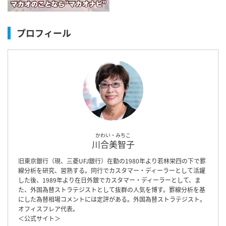
プロフィール
かわい・みちこ
川合美智子
旧東京銀行（現、三菱UFJ銀行）在勤の1980年より若林栄四の下で罫
線分析を研究、習熟する。同行でカスタマー・ディーラーとして活躍
した後、1989年より在日外銀でカスタマー・ディーラーとして、ま
た、外国為替ストラテジストとして抜群の人気を博す。罫線分析を基
にした為替相場コメントには定評がある。外国為替ストラテジスト。
オフィスフレア代表。
＜
公式サイト
＞