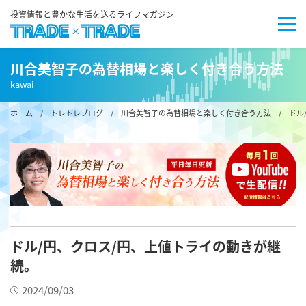
投資情報と豊かな生活を送るライフマガジン
川合美智子の為替相場と楽しく付き合う方法
kawai
ホーム
/
トレトレブログ
/
川合美智子の為替相場と楽しく付き合う方法
/ ドル
ドル/円、クロス/円、上値トライの動きが継
続。
2024/09/03