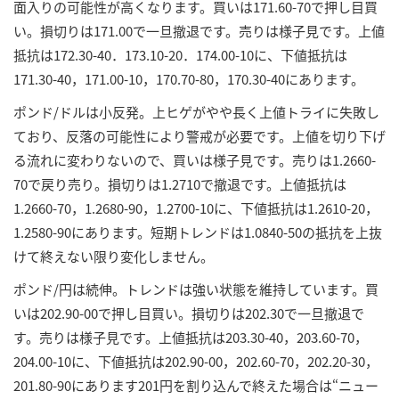
面入りの可能性が高くなります。買いは171.60-70で押し目買
い。損切りは171.00で一旦撤退です。売りは様子見です。上値
抵抗は172.30-40．173.10-20．174.00-10に、下値抵抗は
171.30-40，171.00-10，170.70-80，170.30-40にあります。
ポンド/ドルは小反発。上ヒゲがやや長く上値トライに失敗し
ており、反落の可能性により警戒が必要です。上値を切り下げ
る流れに変わりないので、買いは様子見です。売りは1.2660-
70で戻り売り。損切りは1.2710で撤退です。上値抵抗は
1.2660-70，1.2680-90，1.2700-10に、下値抵抗は1.2610-20，
1.2580-90にあります。短期トレンドは1.0840-50の抵抗を上抜
けて終えない限り変化しません。
ポンド/円は続伸。トレンドは強い状態を維持しています。買
いは202.90-00で押し目買い。損切りは202.30で一旦撤退で
す。売りは様子見です。上値抵抗は203.30-40，203.60-70，
204.00-10に、下値抵抗は202.90-00，202.60-70，202.20-30，
201.80-90にあります201円を割り込んで終えた場合は“ニュー