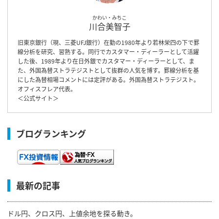
かわい・みちこ
川合美智子
旧東京銀行（現、三菱UFJ銀行）在勤の1980年より若林栄四の下で罫
線分析を研究、習熟する。同行でカスタマー・ディーラーとして活躍
した後、1989年より在日外銀でカスタマー・ディーラーとして、ま
た、外国為替ストラテジストとして抜群の人気を博す。罫線分析を基
にした為替相場コメントには定評がある。外国為替ストラテジスト。
オフィスフレア代表。
＜
公式サイト
＞
ブログランキング
最新の記事
ドル円、クロス円、上値余地を探る動き。