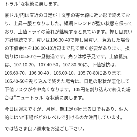
トラル”な状態に戻します。
豪ドル/円は直近の日足が十文字の寄せ線に近い形で終えてお
り、上昇一服となりました。短期トレンドが強い状態を保って
おり、上値トライの流れが継続すると見ています。押し目買い
方針継続です。買いは106.30-40で押し目買い。急落した場合
の下値余地を106.00-10近辺まで見て置く必要があります。損
切りは105.80で一旦撤退です。売りは様子見です。上値抵抗
は、107.10-20，107.40-50，107.80-90に、下値抵抗は、
106.60-70，106.30-40，106.00-10，105.70-80にあります。
105.40-50を割り込んで終えた場合は、日足の形状が悪化して
下値リスクがやや高くなります。105円を割り込んで終えた場
合は“ニュートラル”な状態に戻します。
今日は週末ですが、月足、期末足が固まる日でもあり、個人
的にはNY市場がどのレベルで引けるのか注目しています。
では皆さま良い週末をお過ごし下さい。