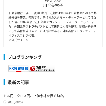
かわい・みちこ
川合美智子
旧東京銀行（現、三菱UFJ銀行）在勤の1980年より若林栄四の下で罫
線分析を研究、習熟する。同行でカスタマー・ディーラーとして活躍
した後、1989年より在日外銀でカスタマー・ディーラーとして、ま
た、外国為替ストラテジストとして抜群の人気を博す。罫線分析を基
にした為替相場コメントには定評がある。外国為替ストラテジスト。
オフィスフレア代表。
＜
公式サイト
＞
ブログランキング
最新の記事
ドル円、クロス円、上値余地を探る動き。
2026/08/07