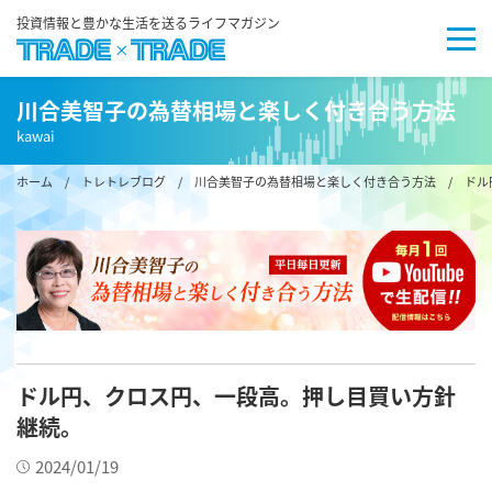
投資情報と豊かな生活を送るライフマガジン
川合美智子の為替相場と楽しく付き合う方法
kawai
ホーム
/
トレトレブログ
/
川合美智子の為替相場と楽しく付き合う方法
/ ドル
ドル円、クロス円、一段高。押し目買い方針
継続。
2024/01/19