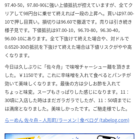
97.40-50，97.80-90に強い上値抵抗が控えていますが、全てク
リアして98円台に乗せて終えれば一段の上昇へ。買いは97.00-
10で押し目買い。損切りは96.60で撤退です。売りは引き続き
様子見です。下値抵抗は97.00-10，96.70-80，96.30-40，
96.00-10にあります。全て下抜けて終えた場合や、対ドルで
0.6520-30の抵抗を下抜けて終えた場合は下値リスクがやや高
くなります。
今日は久しぶりに「佐々舟」で味噌チャーシュー麺を頂きま
した。￥1150です。これに辛味噌を入れて食べるとパンチが
効いて美味しくなります。最後の方は少しお酢を入れて
ちょっと味変。スープもさっぱりした感じになります。11：
30頃に入店した時はまだガラガラでしたが、11：50頃までに
は満席となりました。美味しかったです。ご馳走様でした。
らーめん 佐々舟 – 人形町/ラーメン | 食べログ (tabelog.com)