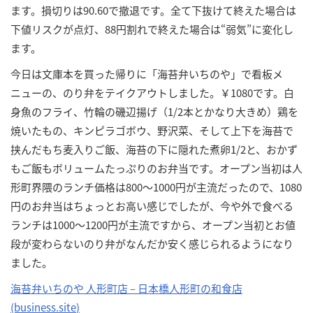
ます。損切りは90.60で撤退です。全て下抜けて終えた場合は
下値リスクが点灯、88円割れで終えた場合は“弱気”に変化し
ます。
今日は文庫本を買った帰りに「海苔弁いちのや」で看板メ
ニューの、のり弁をテイクアウトしました。￥1080です。白
身魚のフライ、竹輪の磯辺揚げ（1/2本とかなり大きめ）鶏を
焼いたもの、キンピラゴボウ、野沢菜、そして上下を海苔で
挟んだもち麦入りご飯、海苔の下に隠れた煮卵1/2と、おかず
もご飯もボリュームたっぷりのお弁当です。オープン当初は人
形町界隈のランチ価格は800～1000円が主流だったので、1080
円のお弁当はちょっとお高い感じでしたが、今や外で食べる
ランチは1000～1200円が主流ですから、オープン当初とお値
段が変わらないのり弁がなんだか安く感じられるようになり
ました。
海苔弁いちのや 人形町店 – 日本橋人形町の和食店
(business.site
)