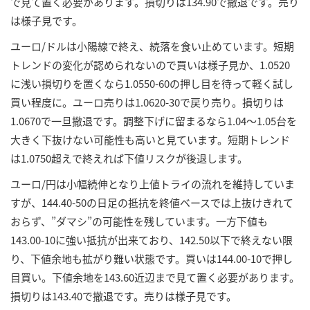
で見て置く必要があります。損切りは134.90で撤退です。売り
は様子見です。
ユーロ/ドルは小陽線で終え、続落を食い止めています。短期
トレンドの変化が認められないので買いは様子見か、1.0520
に浅い損切りを置くなら1.0550-60の押し目を待って軽く試し
買い程度に。ユーロ売りは1.0620-30で戻り売り。損切りは
1.0670で一旦撤退です。調整下げに留まるなら1.04～1.05台を
大きく下抜けない可能性も高いと見ています。短期トレンド
は1.0750超えで終えれば下値リスクが後退します。
ユーロ/円は小幅続伸となり上値トライの流れを維持していま
すが、144.40-50の日足の抵抗を終値ベースでは上抜けきれて
おらず、”ダマシ”の可能性を残しています。一方下値も
143.00-10に強い抵抗が出来ており、142.50以下で終えない限
り、下値余地も拡がり難い状態です。買いは144.00-10で押し
目買い。下値余地を143.60近辺まで見て置く必要があります。
損切りは143.40で撤退です。売りは様子見です。