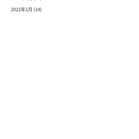
2022年1月
(14)
投資情報と豊かな生活を送るライフマガジン
SNS公式アカウント
© TRADETRADE Co.,Ltd. All Rights Reserved.