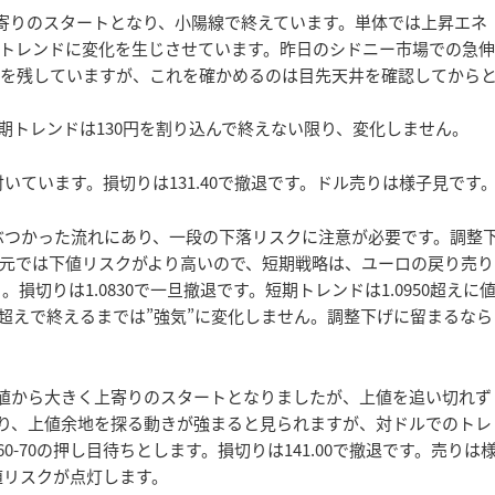
上寄りのスタートとなり、小陽線で終えています。単体では上昇エネ
トレンドに変化を生じさせています。昨日のシドニー市場での急伸
弱さを残していますが、これを確かめるのは目先天井を確認してから
期トレンドは130円を割り込んで終えない限り、変化しません。
で付いています。損切りは131.40で撤退です。ドル売りは様子見です
抗にぶつかった流れにあり、一段の下落リスクに注意が必要です。調整
元では下値リスクがより高いので、短期戦略は、ユーロの戻り売り
。損切りは1.0830で一旦撤退です。短期トレンドは1.0950超えに
00超えで終えるまでは”強気”に変化しません。調整下げに留まるなら
場終値から大きく上寄りのスタートとなりましたが、上値を追い切れず
ており、上値余地を探る動きが強まると見られますが、対ドルでのトレ
0-70の押し目待ちとします。損切りは141.00で撤退です。売りは
下値リスクが点灯します。