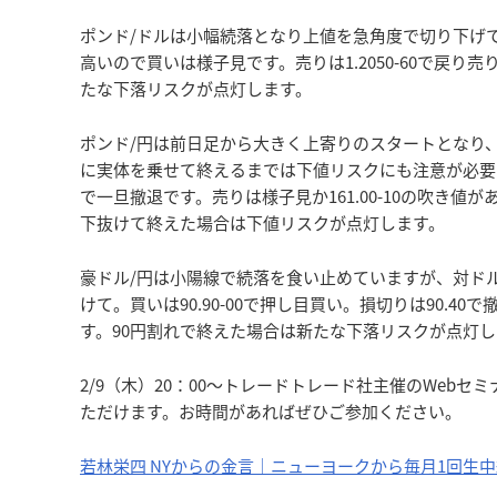
ポンド/ドルは小幅続落となり上値を急角度で切り下げてい
高いので買いは様子見です。売りは1.2050-60で戻り売り
たな下落リスクが点灯します。
ポンド/円は前日足から大きく上寄りのスタートとなり、
に実体を乗せて終えるまでは下値リスクにも注意が必要です。
で一旦撤退です。売りは様子見か161.00-10の吹き値があ
下抜けて終えた場合は下値リスクが点灯します。
豪ドル/円は小陽線で続落を食い止めていますが、対ド
けて。買いは90.90-00で押し目買い。損切りは90.40で
す。90円割れで終えた場合は新たな下落リスクが点灯し
2/9（木）20：00～トレードトレード社主催のWeb
ただけます。お時間があればぜひご参加ください。
若林栄四 NYからの金言｜ニューヨークから毎月1回生中継で放送！