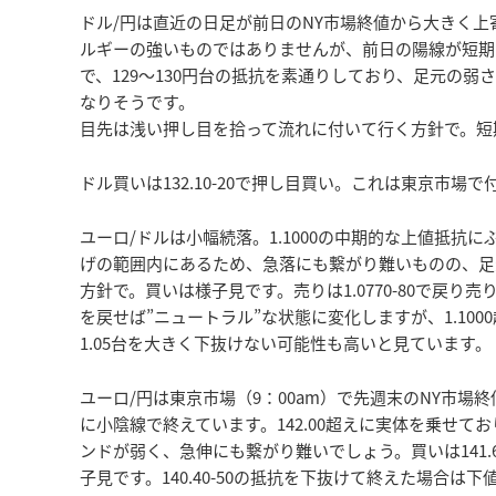
ドル/円は直近の日足が前日のNY市場終値から大きく
ルギーの強いものではありませんが、前日の陽線が短期
で、129～130円台の抵抗を素通りしており、足元の
なりそうです。
目先は浅い押し目を拾って流れに付いて行く方針で。短
ドル買いは132.10-20で押し目買い。これは東京市場
ユーロ/ドルは小幅続落。1.1000の中期的な上値抵
げの範囲内にあるため、急落にも繋がり難いものの、足
方針で。買いは様子見です。売りは1.0770-80で戻り売り
を戻せば”ニュートラル”な状態に変化しますが、1.10
1.05台を大きく下抜けない可能性も高いと見ています。
ユーロ/円は東京市場（9：00am）で先週末のNY市
に小陰線で終えています。142.00超えに実体を乗せ
ンドが弱く、急伸にも繋がり難いでしょう。買いは141.6
子見です。140.40-50の抵抗を下抜けて終えた場合は