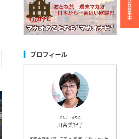
無料会員募集中
プロフィール
かわい・みちこ
川合美智子
旧東京銀行（現、三菱UFJ銀行）在勤の1980年