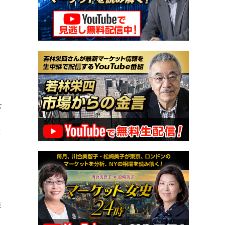
と
。
下
値
様