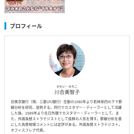
プロフィール
かわい・みちこ
川合美智子
旧東京銀行（現、三菱UFJ銀行）在勤の1980年より若林栄四の下で罫
線分析を研究、習熟する。同行でカスタマー・ディーラーとして活躍
した後、1989年より在日外銀でカスタマー・ディーラーとして、ま
た、外国為替ストラテジストとして抜群の人気を博す。罫線分析を基
にした為替相場コメントには定評がある。外国為替ストラテジスト。
オフィスフレア代表。