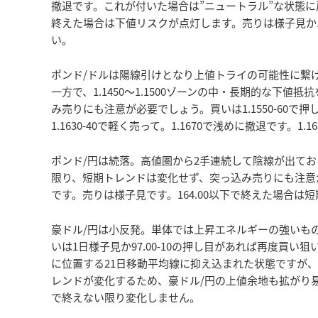
撤退です。これが付いた場合は”ニュートラル”な状態に戻
終えた場合は下値リスクが点灯します。売りは様子見か145
い。
ポンド/ドルは陽線引けとなり上値トライの可能性に繋げて
一方で、1.1450～1.1500ゾーンの中・長期的な下値
み売りにも注意が必要でしょう。買いは1.1550-60で押
1.1630-40で軽く売って。1.1670で浅めに撤退です
ポンド/円は続落。高値圏から2手連続して陰線が出てお
限り、短期トレンドは変化せず、突っ込み売りにも注意が必要
です。売りは様子見です。164.00以下で終えた場合は
豪ドル/円は小反発。単体では上昇エネルギーの強いも
いは1日様子見か97.00-10の押し目があれば再度買い狙
に位置する21日移動平均線に抑え込まれた状態ですが、こ
レンドが変化するため、豪ドル/円の上値余地も拡がり
で終えない限り変化しません。