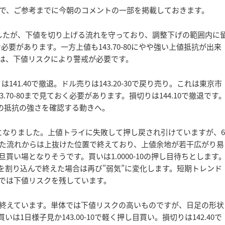
ますので、ご参考までに今朝のコメントの一部を掲載しておきます。
したが、下値を切り上げる流れを守っており、調整下げの範囲内に
む必要があります。一方上値も143.70-80にやや強い上値抵抗が出来
までは、下値リスクにより警戒が必要です。
は141.40で撤退。ドル売りは143.20-30で戻り売り。これは東京市
70-80まで見ておく必要があります。損切りは144.10で撤退です
台の抵抗の強さを確認する動きへ。
となりました。上値トライに失敗して押し戻され引けていますが、6
て来た流れからは上抜けた位置で終えており、上値余地が若干広がり易
い場となりそうです。買いは1.0000-10の押し目待ちとします
900を割り込んで終えた場合は再び”弱気”に変化します。短期トレンド
るまでは下値リスクを残しています。
終えています。単体では下値リスクの高いものですが、日足の形状
1日様子見か143.00-10で軽く押し目買い。損切りは142.40で