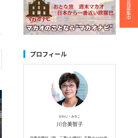
無料会員募集中
プロフィール
かわい・みちこ
川合美智子
旧東京銀行（現、三菱UFJ銀行）在勤の1980年