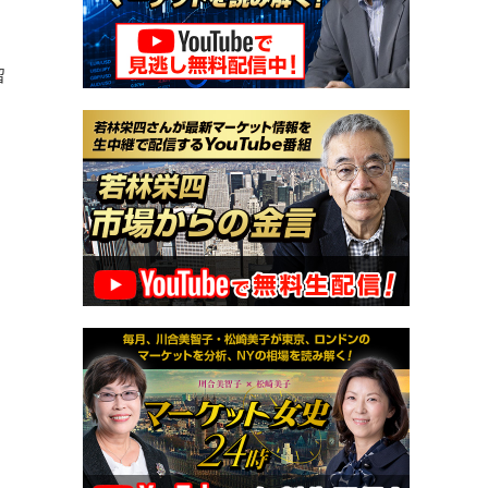
留
。
。