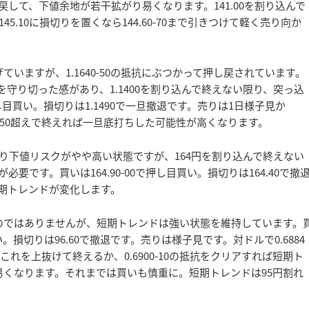
して、下値余地が若干拡がり易くなります。141.00を割り込んで
.10に損切りを置くなら144.60-70まで引きつけて軽く売り向か
いますが、1.1640-50の抵抗にぶつかって押し戻されています。
抵抗を守り切った感があり、1.1400を割り込んで終えない限り、突っ込
し目買い。損切りは1.1490で一旦撤退です。売りは1日様子見か
。1.1650超えで終えれば一旦底打ちした可能性が高くなります。
り下値リスクがやや高い状態ですが、164円を割り込んで終えない
です。買いは164.90-00で押し目買い。損切りは164.40で撤
短期トレンドが変化します。
のではありませんが、短期トレンドは強い状態を維持しています。
い。損切りは96.60で撤退です。売りは様子見です。対ドルで0.6884
れを上抜けて終えるか、0.6900-10の抵抗をクリアすれば短期ト
易くなります。それまでは買いも慎重に。短期トレンドは95円割れ