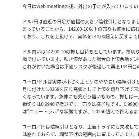
今日はWeb meetingの後、外出の予定が入ってい
ドル/円は直近の日足が値幅の大きい陰線引けとなりま
まっていることから、142.00-10以下の売りも慎重に臨
ており、これを上抜けて、実体を144.00超えに戻す
ドル買いは142.00-10の押し目待ちとしています。損切り
場で付いています。吹き値があった場合の上値余地を143.
これが付いた場合は下値リスクが後退して再度144円
ユーロ/ドルは実体が小さく上ヒゲのやや長い陽線引け
月に付けた1.0368を戻り高値として上値を切り下げ
くなっています。急伸にも繋がり難いものの、押しは一旦買
損切りは0.9940で撤退です。売りは様子見です。0.9
は”ニュートラル”な状態ですが、1.0250超えで終え
ユーロ／円は陰線引けとなり、上値トライにも失敗して
は崩れておらず、調整下げの範囲内に留まっています。買いは