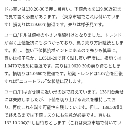
ドル買いは130.20-30で押し目買い。下値余地を129.80近辺ま
で見て置く必要があります。（東京市場でこれは付いていま
す）損切りは129.60で撤退です。売りは様子見です。
ユーロ/ドルは値幅の小さい陽線引けとなりました。トレンド
が弱く上値抵抗にもぶつかっており、戻り売り方針継続としま
す。但し、強い下値抵抗ポイントにあるので売りも慎重に。
買いは様子見か、1.0510-20で軽く試し買い程度に。損切りは
1.0470で浅めに撤退です。売りは1.0620-30の戻り待ちとしま
す。損切りは1.0660で撤退です。短期トレンドは1.07台を回復
すれば”ニュートラル”な状態に戻します。
ユーロ/円は寄せ線に近い形の足で終えています。138円台乗せ
には失敗しましたが、下値を切り上げる流れを維持してお
り、再度これを試す可能性を残しています。但し、139.50超え
で終えるまでは下値リスクにも注意が必要です。買いは
137.10-20の押し目待ちとします（これは東京市場で付いてい