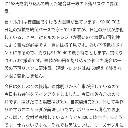
に158円を割り込んで終えた場合は一段の下落リスクに要注
意。
豪ドル/円は安値圏で引ける大陰線が出ています。90.60-70の
日足の抵抗を終値ベースで守っていますが、日足の形状が悪化
していることや、対ドルのトレンドが弱いので続落の可能性
により警戒が必要です。買いは様子見です。強い下値抵抗ポイ
ントにあるので、売りは91.30-40の戻り待ちとします。損切り
は91.70で撤退です。終値が90円を割り込んで終えた場合は一
段の下落リスクに要注意。短期トレンドは92.50超えで終えな
い限り変化しません。
今日は久しぶりの快晴。連休明けから仕事が押しているので
今日もお弁当をテイクアウトしました。今日は佐々舟ののり
弁です。揚げたての鶏唐揚げ3つ、自家製焼売2つ、押して手作
りのマカロニサラダが美味しいです。ボリューム満点でお腹
いっぱい。食材が高騰しているそうで￥800に値上げするそう
です。仕方ないですね。それでも美味しいし、リーズナブルに