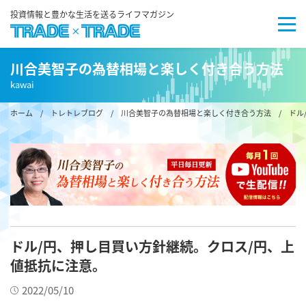
投資情報と豊かな生活を送るライフマガジン
川合美智子の為替相場と楽しく付き合う方法
kawai
ホーム
/
トレトレブログ
/
川合美智子の為替相場と楽しく付き合う方法
/ ドル
ドル/円、押し目買い方針継続。クロス/円、上
値抵抗に注意。
2022/05/10