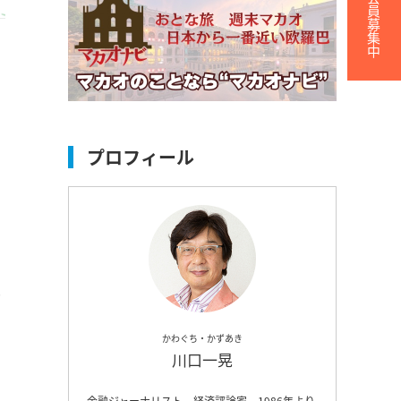
無料会員募集中
を
プロフィール
は
かわぐち・かずあき
川口一晃
金融ジャーナリスト、経済評論家。1986年より