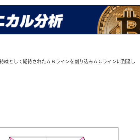
持線として期待されたＡＢラインを割り込みＡＣラインに到達し