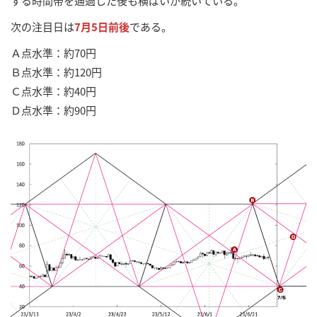
する時間帯を通過した後も横ばいが続いている。
次の注目日は
7月5日前後
である。
Ａ点水準：約70円
Ｂ点水準：約120円
Ｃ点水準：約40円
Ｄ点水準：約90円