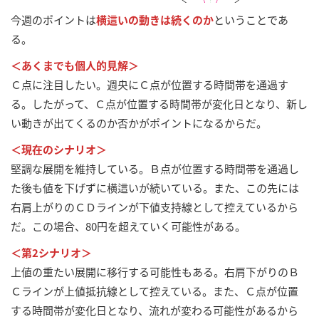
今週のポイントは
横這いの動きは続くのか
ということであ
る。
＜あくまでも個人的見解＞
Ｃ点に注目したい。週央にＣ点が位置する時間帯を通過す
る。したがって、Ｃ点が位置する時間帯が変化日となり、新し
い動きが出てくるのか否かがポイントになるからだ。
＜現在のシナリオ＞
堅調な展開を維持している。Ｂ点が位置する時間帯を通過し
た後も値を下げずに横這いが続いている。また、この先には
右肩上がりのＣＤラインが下値支持線として控えているから
だ。この場合、80円を超えていく可能性がある。
＜第2シナリオ＞
上値の重たい展開に移行する可能性もある。右肩下がりのＢ
Ｃラインが上値抵抗線として控えている。また、Ｃ点が位置
する時間帯が変化日となり、流れが変わる可能性があるから