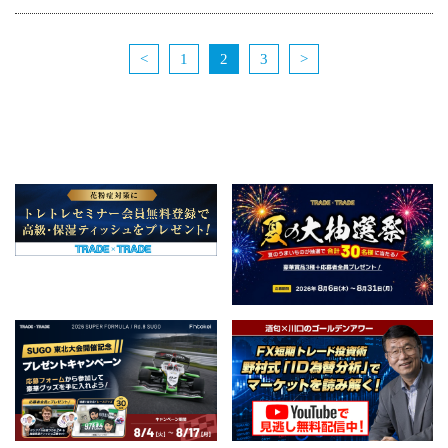
<
1
2
3
>