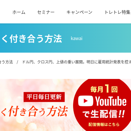
ホーム
セミナー
キャンペーン
トレトレ特集
しく付き合う方法
kawai
合う方法
/ ドル円、クロス円、上値の重い展開。明日に雇用統計発表を控