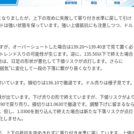
となりましたが、上下の攻めに失敗して寄り付き水準に戻して引け
ドは強い状態を保っています。強い上値抵抗にも注意しつつ、ドル
が、オーバーシュートした場合は139.20～139.40まで見て置く必
昇トレンド入りの可能性が生じます。逆に、135.50以下で終えた場合
場合は、日足の形状が悪化して下値リスクが点灯します。さらに
”ドル弱気”に変化して一段の下落に繋がり易くなります。
で付いています。損切りは136.10で撤退です。ドル売りは様子見です
線が出ています。下げ渋りの形で終えていますが、下値リスクがよ
-90で戻り売り。損切りは1.0630で撤退です。調整下げに留まるな
す。但し、1.0300を割り込んで終えた場合は新たな下落リスクが点灯
変化しません。
が、上下の抵抗を攻めきれずに寄り付き水準に戻しています。上値