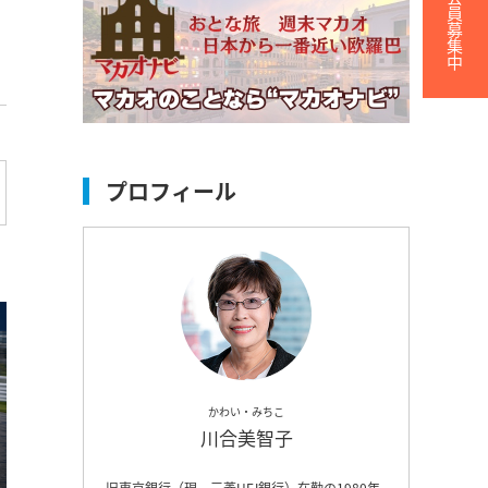
無料会員募集中
プロフィール
かわい・みちこ
川合美智子
旧東京銀行（現、三菱UFJ銀行）在勤の1980年