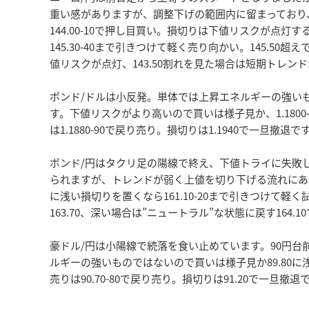
重い感がありますが、調整下げの範囲内に留まっており
144.00-10で押し目買い。損切りは下値リスクが点灯する
145.30-40まで引きつけて軽く売り向かい。145.5
値リスクが点灯、143.50割れを見た場合は短期トレ
ポンド/ドルは小反発。単体では上昇エネルギーの強いもの
す。下値リスクがより高いので買いは様子見か、1.1800
は1.1880-90で戻り売り。損切りは1.1940で一旦撤
ポンド/円はタクリ足の陽線で終え、下値トライに失敗
られますが、トレンドが弱く上値を切り下げる流れにある
に浅い損切りを置くなら161.10-20まで引きつけて軽く
163.70、深い場合は”ニュートラル”な状態に戻す164.
豪ドル/円は小陽線で続落を食い止めています。90円
ルギーの強いものではないので買いは様子見か89.80に浅
売りは90.70-80で戻り売り。損切りは91.20で一旦