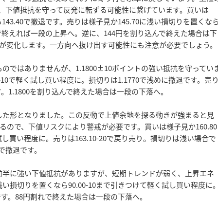
、下値抵抗を守って反発に転ずる可能性に繋げています。買いは
143.40で撤退です。売りは様子見か145.70に浅い損切りを置くな
0超えで終えれば一段の上昇へ。逆に、144円を割り込んで終えた場合は下
ンドが変化します。一方向へ抜け出す可能性にも注意が必要でしょう。
ではありませんが、1.1800±10ポイントの強い抵抗を守ってい
-10で軽く試し買い程度に。損切りは1.1770で浅めに撤退です。売
退です。1.1800を割り込んで終えた場合は一段の下落へ。
した形となりました。この反動で上値余地を探る動きが強まると見
ので、下値リスクにより警戒が必要です。買いは様子見か160.80
試し買い程度に。売りは163.10-20で戻り売り。損切りは浅い場合で
10で撤退です。
台前半に強い下値抵抗がありますが、短期トレンドが弱く、上昇エネ
い損切りを置くなら90.00-10まで引きつけて軽く試し買い程度に
撤退です。88円割れで終えた場合は一段の下落へ。