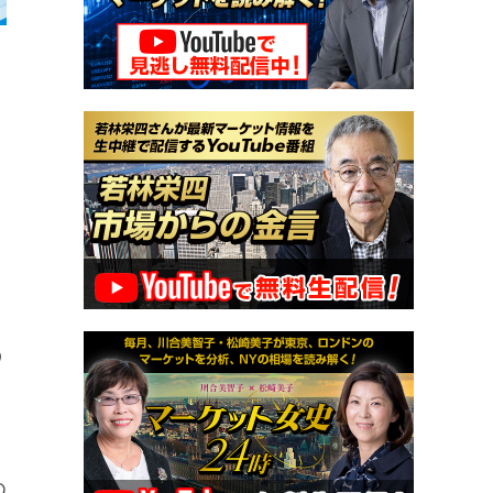
。
り
ら
の