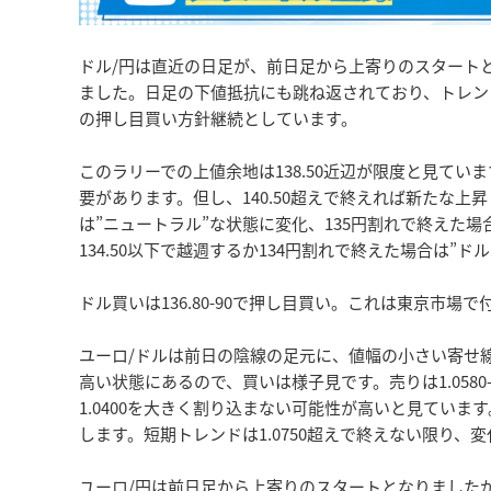
ドル/円は直近の日足が、前日足から上寄りのスタート
ました。日足の下値抵抗にも跳ね返されており、トレン
の押し目買い方針継続としています。
このラリーでの上値余地は138.50近辺が限度と見ています
要があります。但し、140.50超えで終えれば新たな上
は”ニュートラル”な状態に変化、135円割れで終えた
134.50以下で越週するか134円割れで終えた場合は
ドル買いは136.80-90で押し目買い。これは東京市場
ユーロ/ドルは前日の陰線の足元に、値幅の小さい寄せ
高い状態にあるので、買いは様子見です。売りは1.0580
1.0400を大きく割り込まない可能性が高いと見ていま
します。短期トレンドは1.0750超えで終えない限り、
ユーロ/円は前日足から上寄りのスタートとなりました