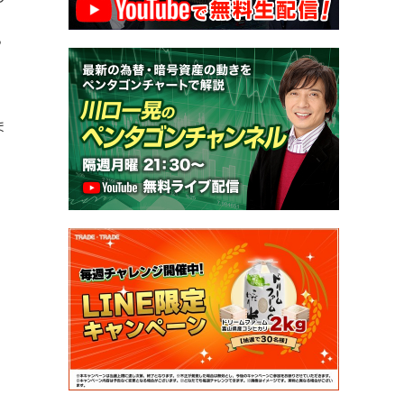
ら
ま
り
。