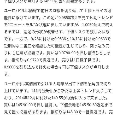
下値リスクが点灯する146.90に置く必要があります。
ユーロ/ドルは陽線で前日の陰線を切り返して上値トライの可
能性に繋げています。この足が0.9850超えを見て短期トレンド
を”ニュートラル”な状態に戻していますが、1.0050超えで終え
るまでは、週足の形状が改善せず、下値リスクを残した状態
です。一方で、9/28に付けた0.9536と10/13に付けた0.9633で
短期的な二番底を確認した可能性が生じており、突っ込み売
りにも注意が必要です。買いは0.9780-90の押し目待ちとしま
す。損切りは0.9720で撤退です。売りは1日様子見です。
0.9600を割り込んで終えた場合は再び下値リスクが点灯しま
す。
ユーロ/円は高値圏で引ける大陽線が出て下値を急角度で切り
上げています。144円台乗せから新たな上昇トレンド入りして
おり、2014年12月に付けた149.55が視野に入って来ました。
買いは145.90-00で押し目買い。下値余地を145.50-60近辺まで
見て置く必要があります。損切りは145.30で一旦撤退です。売