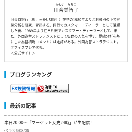
かわい・みちこ
川合美智子
旧東京銀行（現、三菱UFJ銀行）在勤の1980年より若林栄四の下で罫
線分析を研究、習熟する。同行でカスタマー・ディーラーとして活躍
した後、1989年より在日外銀でカスタマー・ディーラーとして、ま
た、外国為替ストラテジストとして抜群の人気を博す。罫線分析を基
にした為替相場コメントには定評がある。外国為替ストラテジスト。
オフィスフレア代表。
＜
公式サイト
＞
ブログランキング
最新の記事
本日20:00～「マーケット女史24時」が生配信！
2026/08/06