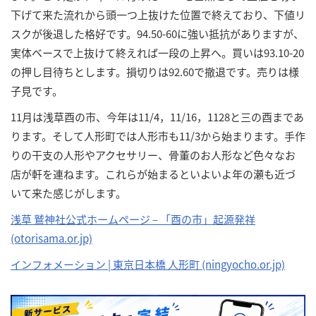
下げて来た流れから頭一つ上抜けた位置で終えており、下値リ
スクが後退した格好です。94.50-60に強い抵抗がありますが、
実体ベースで上抜けて終えれば一段の上昇へ。買いは93.10-20
の押し目待ちとします。損切りは92.60で撤退です。売りは様
子見です。
11月は浅草酉の市、今年は11/4，11/16，1128と三の酉まであ
ります。そして人形町では人形市も11/3から始まります。手作
りの干支の人形やアクセサリー、骨董のお人形など色々なお
店が軒を連ねます。これらが始まるといよいよ年の瀬も近づ
いて来た感じがします。
浅草 鷲神社公式ホームページ – 「酉の市」起源発祥
(otorisama.or.jp)
インフォメーション | 東京日本橋 人形町 (ningyocho.or.jp)